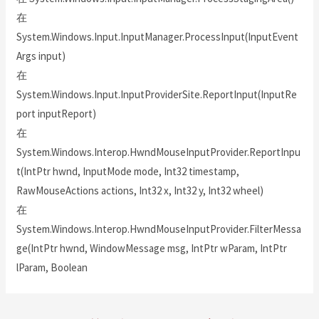
在
System.Windows.Input.InputManager.ProcessInput(InputEvent
Args input)
在
System.Windows.Input.InputProviderSite.ReportInput(InputRe
port inputReport)
在
System.Windows.Interop.HwndMouseInputProvider.ReportInpu
t(IntPtr hwnd, InputMode mode, Int32 timestamp,
RawMouseActions actions, Int32 x, Int32 y, Int32 wheel)
在
System.Windows.Interop.HwndMouseInputProvider.FilterMessa
ge(IntPtr hwnd, WindowMessage msg, IntPtr wParam, IntPtr
lParam, Boolean