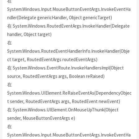
在
System.Windows.Input.MouseButtonEventArgs.InvokeEventHa
ndler(Delegate genericHandler, Object genericTarget)
在 System.Windows.RoutedEventArgs.InvokeHandler(Delegate
handler, Object target)
在
System.Windows.RoutedEventHandlerInfo.InvokeHandler(Obje
ct target, RoutedEventArgs routedEventArgs)
在 System.Windows.EventRoute.InvokeHandlersImpl(Object
source, RoutedEventArgs args, Boolean reRaised)
在
System.Windows.UIElement.ReRaiseEventAs(DependencyObjec
t sender, RoutedEventArgs args, RoutedEvent newEvent)
在 System.Windows.UIElement.OnMouseUpThunk(Object
sender, MouseButtonEventArgs e)
在
System.Windows.Input.MouseButtonEventArgs.InvokeEventHa