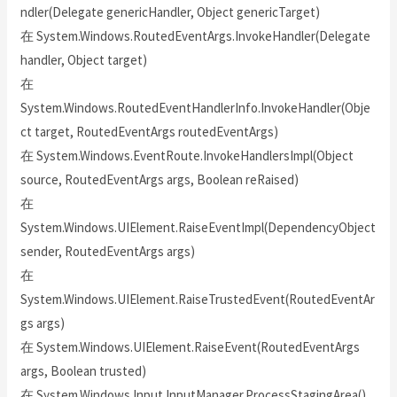
ndler(Delegate genericHandler, Object genericTarget)
在 System.Windows.RoutedEventArgs.InvokeHandler(Delegate
handler, Object target)
在
System.Windows.RoutedEventHandlerInfo.InvokeHandler(Obje
ct target, RoutedEventArgs routedEventArgs)
在 System.Windows.EventRoute.InvokeHandlersImpl(Object
source, RoutedEventArgs args, Boolean reRaised)
在
System.Windows.UIElement.RaiseEventImpl(DependencyObject
sender, RoutedEventArgs args)
在
System.Windows.UIElement.RaiseTrustedEvent(RoutedEventAr
gs args)
在 System.Windows.UIElement.RaiseEvent(RoutedEventArgs
args, Boolean trusted)
在 System.Windows.Input.InputManager.ProcessStagingArea()