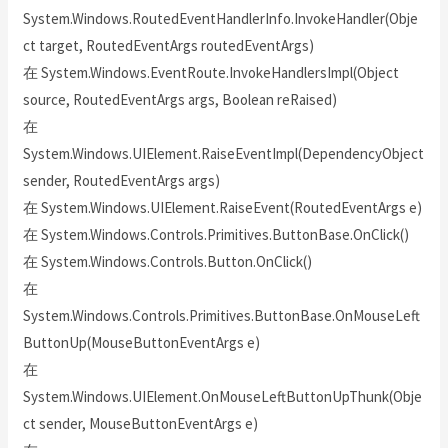
System.Windows.RoutedEventHandlerInfo.InvokeHandler(Obje
ct target, RoutedEventArgs routedEventArgs)
在 System.Windows.EventRoute.InvokeHandlersImpl(Object
source, RoutedEventArgs args, Boolean reRaised)
在
System.Windows.UIElement.RaiseEventImpl(DependencyObject
sender, RoutedEventArgs args)
在 System.Windows.UIElement.RaiseEvent(RoutedEventArgs e)
在 System.Windows.Controls.Primitives.ButtonBase.OnClick()
在 System.Windows.Controls.Button.OnClick()
在
System.Windows.Controls.Primitives.ButtonBase.OnMouseLeft
ButtonUp(MouseButtonEventArgs e)
在
System.Windows.UIElement.OnMouseLeftButtonUpThunk(Obje
ct sender, MouseButtonEventArgs e)