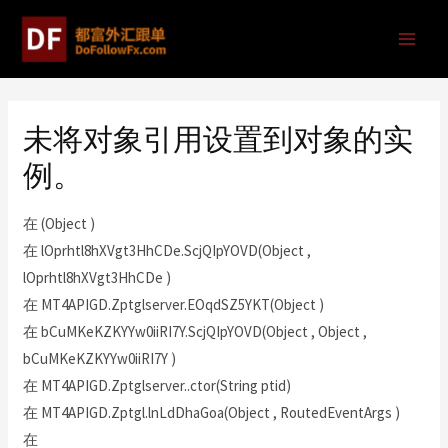
未将对象引用设置到对象的实
例。
在 (Object )
在 lOprhtl8hXVgt3HhCDe.ScjQIpYOVD(Object ,
lOprhtl8hXVgt3HhCDe )
在 MT4APIGD.Zptglserver.EOqdSZ5YKT(Object )
在 bCuMKeKZKYYw0iiRI7Y.ScjQIpYOVD(Object , Object ,
bCuMKeKZKYYw0iiRI7Y )
在 MT4APIGD.Zptglserver..ctor(String ptid)
在 MT4APIGD.Zptgl.lnLdDhaGoa(Object , RoutedEventArgs )
在