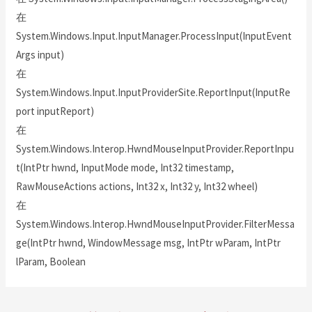
在
System.Windows.Input.InputManager.ProcessInput(InputEvent
Args input)
在
System.Windows.Input.InputProviderSite.ReportInput(InputRe
port inputReport)
在
System.Windows.Interop.HwndMouseInputProvider.ReportInpu
t(IntPtr hwnd, InputMode mode, Int32 timestamp,
RawMouseActions actions, Int32 x, Int32 y, Int32 wheel)
在
System.Windows.Interop.HwndMouseInputProvider.FilterMessa
ge(IntPtr hwnd, WindowMessage msg, IntPtr wParam, IntPtr
lParam, Boolean