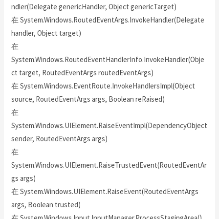
ndler(Delegate genericHandler, Object genericTarget)
在 System.Windows.RoutedEventArgs.InvokeHandler(Delegate
handler, Object target)
在
System.Windows.RoutedEventHandlerInfo.InvokeHandler(Obje
ct target, RoutedEventArgs routedEventArgs)
在 System.Windows.EventRoute.InvokeHandlersImpl(Object
source, RoutedEventArgs args, Boolean reRaised)
在
System.Windows.UIElement.RaiseEventImpl(DependencyObject
sender, RoutedEventArgs args)
在
System.Windows.UIElement.RaiseTrustedEvent(RoutedEventAr
gs args)
在 System.Windows.UIElement.RaiseEvent(RoutedEventArgs
args, Boolean trusted)
在 System.Windows.Input.InputManager.ProcessStagingArea()