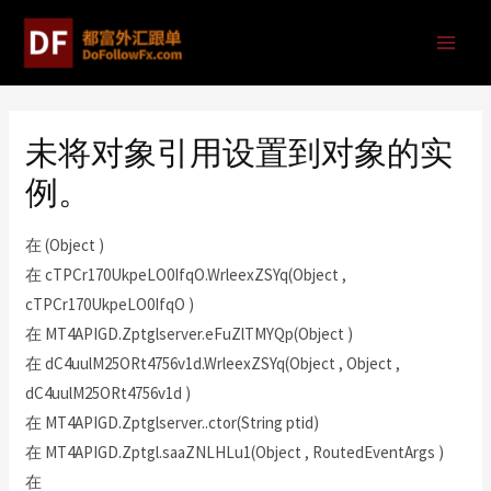
未将对象引用设置到对象的实
例。
在 (Object )
在 cTPCr170UkpeLO0IfqO.WrleexZSYq(Object ,
cTPCr170UkpeLO0IfqO )
在 MT4APIGD.Zptglserver.eFuZlTMYQp(Object )
在 dC4uulM25ORt4756v1d.WrleexZSYq(Object , Object ,
dC4uulM25ORt4756v1d )
在 MT4APIGD.Zptglserver..ctor(String ptid)
在 MT4APIGD.Zptgl.saaZNLHLu1(Object , RoutedEventArgs )
在