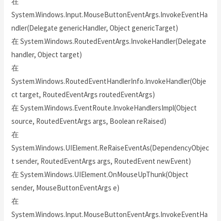
在
System.Windows.Input.MouseButtonEventArgs.InvokeEventHa
ndler(Delegate genericHandler, Object genericTarget)
在 System.Windows.RoutedEventArgs.InvokeHandler(Delegate
handler, Object target)
在
System.Windows.RoutedEventHandlerInfo.InvokeHandler(Obje
ct target, RoutedEventArgs routedEventArgs)
在 System.Windows.EventRoute.InvokeHandlersImpl(Object
source, RoutedEventArgs args, Boolean reRaised)
在
System.Windows.UIElement.ReRaiseEventAs(DependencyObjec
t sender, RoutedEventArgs args, RoutedEvent newEvent)
在 System.Windows.UIElement.OnMouseUpThunk(Object
sender, MouseButtonEventArgs e)
在
System.Windows.Input.MouseButtonEventArgs.InvokeEventHa