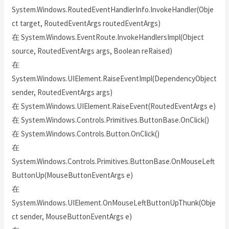
System.Windows.RoutedEventHandlerInfo.InvokeHandler(Obje
ct target, RoutedEventArgs routedEventArgs)
在 System.Windows.EventRoute.InvokeHandlersImpl(Object
source, RoutedEventArgs args, Boolean reRaised)
在
System.Windows.UIElement.RaiseEventImpl(DependencyObject
sender, RoutedEventArgs args)
在 System.Windows.UIElement.RaiseEvent(RoutedEventArgs e)
在 System.Windows.Controls.Primitives.ButtonBase.OnClick()
在 System.Windows.Controls.Button.OnClick()
在
System.Windows.Controls.Primitives.ButtonBase.OnMouseLeft
ButtonUp(MouseButtonEventArgs e)
在
System.Windows.UIElement.OnMouseLeftButtonUpThunk(Obje
ct sender, MouseButtonEventArgs e)