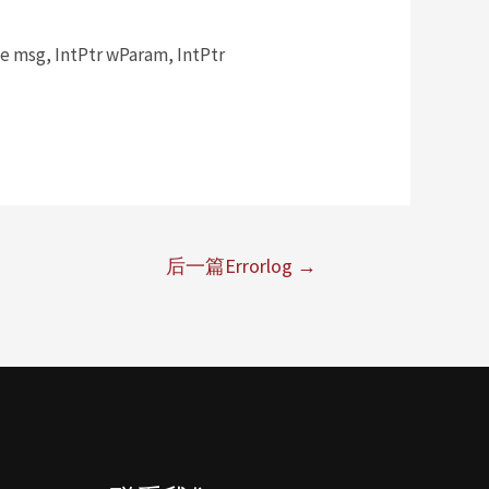
msg, IntPtr wParam, IntPtr
后一篇Errorlog
→