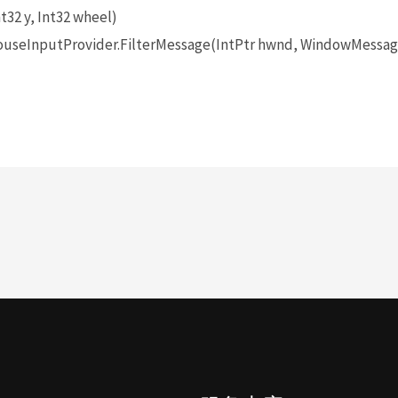
t32 y, Int32 wheel)
seInputProvider.FilterMessage(IntPtr hwnd, WindowMessage 