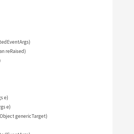
tedEventArgs)
an reRaised)
)
s e)
gs e)
bject genericTarget)