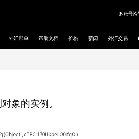
多账号跨
外汇跟单
帮助文档
价格
新闻
外汇交易
到对象的实例。
(Object , cTPCr170UkpeLO0IfqO )