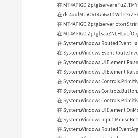
在 MT4APIGD.Zptglserver.eFuZlTMY
在 dC4uulM25ORt4756v1d.WrleexZSYq
在 MT4APIGD.Zptglserver..ctor(Strin
在 MT4APIGD.Zptgl.saaZNLHLu1(Obje
在 System.Windows.RoutedEventHand
在 System.Windows.EventRoute.Invok
在 System.Windows.UIElement.Raise
在 System.Windows.UIElement.Raise
在 System.Windows.Controls.Primitiv
在 System.Windows.Controls.Button.
在 System.Windows.Controls.Primit
在 System.Windows.UIElement.OnMo
在 System.Windows.Input.MouseButt
在 System.Windows.RoutedEventArgs.