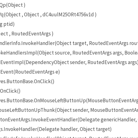
Qp(Object )
(Object , Object , dC4uulM25ORt4756v1d )
g ptid)
ct , RoutedEventArgs )
lerInfo.InvokeHandler(Object target, RoutedEventArgs rou
eHandlersImpl(Object source, RoutedEventArgs args, Boole
EventImpl(DependencyObject sender, RoutedEventArgs args
Event(RoutedEventArgs e)
es.ButtonBase.OnClick()
OnClick()
ives.ButtonBase.OnMouseLeftButtonUp(MouseButtonEventArg
useLeftButtonUpThunk(Object sender, MouseButtonEventAr
onEventArgs.InvokeEventHandler(Delegate genericHandler, O
InvokeHandler(Delegate handler, Object target)