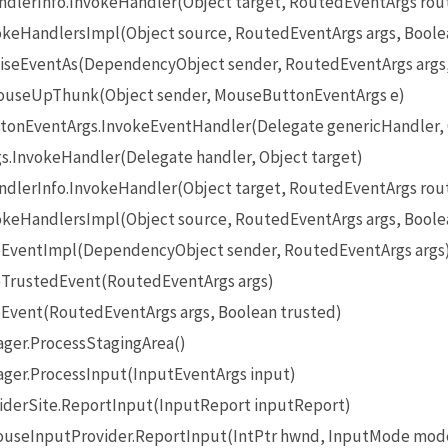
lerInfo.InvokeHandler(Object target, RoutedEventArgs rou
eHandlersImpl(Object source, RoutedEventArgs args, Boole
seEventAs(DependencyObject sender, RoutedEventArgs args
useUpThunk(Object sender, MouseButtonEventArgs e)
onEventArgs.InvokeEventHandler(Delegate genericHandler, O
InvokeHandler(Delegate handler, Object target)
lerInfo.InvokeHandler(Object target, RoutedEventArgs rou
eHandlersImpl(Object source, RoutedEventArgs args, Boole
EventImpl(DependencyObject sender, RoutedEventArgs args
TrustedEvent(RoutedEventArgs args)
Event(RoutedEventArgs args, Boolean trusted)
ger.ProcessStagingArea()
ger.ProcessInput(InputEventArgs input)
iderSite.ReportInput(InputReport inputReport)
seInputProvider.ReportInput(IntPtr hwnd, InputMode mode