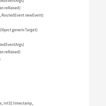
tedEventArgs)
an reRaised)
, RoutedEvent newEvent)
bject genericTarget)
tedEventArgs)
an reRaised)
)
, Int32 timestamp,