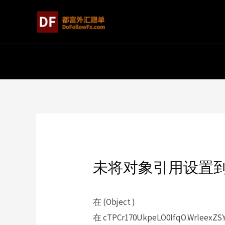
未将对象引用设置
在 (Object )
在 cTPCr170UkpeLO0IfqO.WrleexZSYq