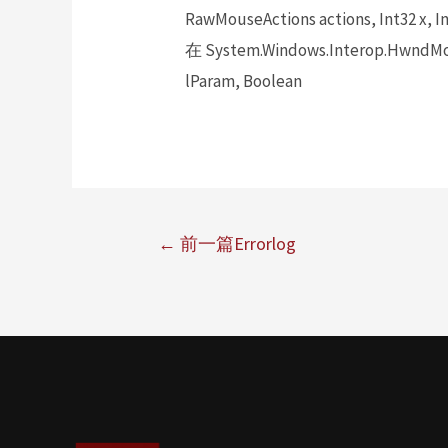
RawMouseActions actions, Int32 x, In
在 System.Windows.Interop.HwndMou
lParam, Boolean
←
前一篇Errorlog