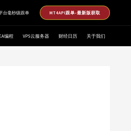
MT4API跟单-最新版获取
平台毫秒级跟单
EA编程
VPS云服务器
财经日历
关于我们