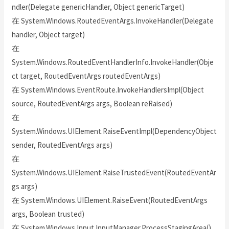
ndler(Delegate genericHandler, Object genericTarget)
在 System.Windows.RoutedEventArgs.InvokeHandler(Delegate
handler, Object target)
在
System.Windows.RoutedEventHandlerInfo.InvokeHandler(Obje
ct target, RoutedEventArgs routedEventArgs)
在 System.Windows.EventRoute.InvokeHandlersImpl(Object
source, RoutedEventArgs args, Boolean reRaised)
在
System.Windows.UIElement.RaiseEventImpl(DependencyObject
sender, RoutedEventArgs args)
在
System.Windows.UIElement.RaiseTrustedEvent(RoutedEventAr
gs args)
在 System.Windows.UIElement.RaiseEvent(RoutedEventArgs
args, Boolean trusted)
在 System.Windows.Input.InputManager.ProcessStagingArea()