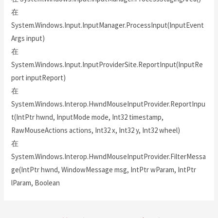
在
System.Windows.Input.InputManager.ProcessInput(InputEvent
Args input)
在
System.Windows.Input.InputProviderSite.ReportInput(InputRe
port inputReport)
在
System.Windows.Interop.HwndMouseInputProvider.ReportInpu
t(IntPtr hwnd, InputMode mode, Int32 timestamp,
RawMouseActions actions, Int32 x, Int32 y, Int32 wheel)
在
System.Windows.Interop.HwndMouseInputProvider.FilterMessa
ge(IntPtr hwnd, WindowMessage msg, IntPtr wParam, IntPtr
lParam, Boolean