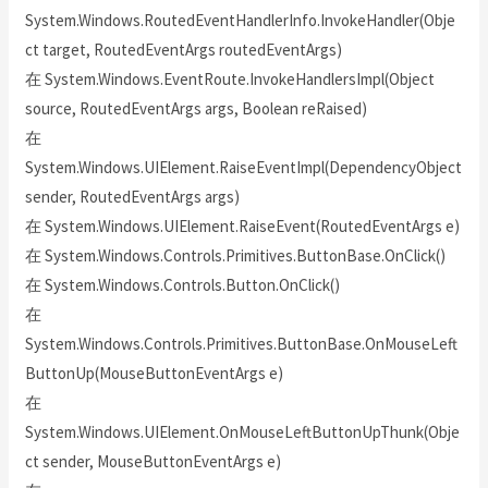
System.Windows.RoutedEventHandlerInfo.InvokeHandler(Obje
ct target, RoutedEventArgs routedEventArgs)
在 System.Windows.EventRoute.InvokeHandlersImpl(Object
source, RoutedEventArgs args, Boolean reRaised)
在
System.Windows.UIElement.RaiseEventImpl(DependencyObject
sender, RoutedEventArgs args)
在 System.Windows.UIElement.RaiseEvent(RoutedEventArgs e)
在 System.Windows.Controls.Primitives.ButtonBase.OnClick()
在 System.Windows.Controls.Button.OnClick()
在
System.Windows.Controls.Primitives.ButtonBase.OnMouseLeft
ButtonUp(MouseButtonEventArgs e)
在
System.Windows.UIElement.OnMouseLeftButtonUpThunk(Obje
ct sender, MouseButtonEventArgs e)