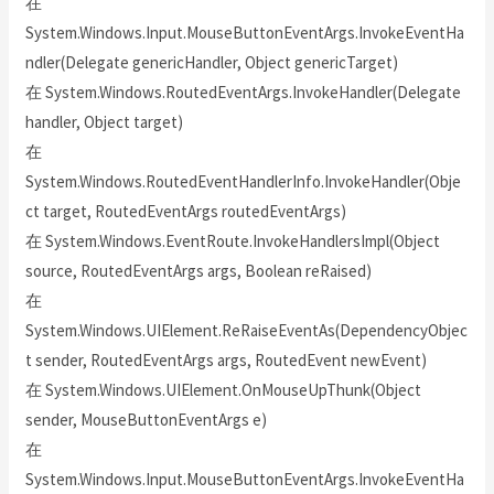
在
System.Windows.Input.MouseButtonEventArgs.InvokeEventHa
ndler(Delegate genericHandler, Object genericTarget)
在 System.Windows.RoutedEventArgs.InvokeHandler(Delegate
handler, Object target)
在
System.Windows.RoutedEventHandlerInfo.InvokeHandler(Obje
ct target, RoutedEventArgs routedEventArgs)
在 System.Windows.EventRoute.InvokeHandlersImpl(Object
source, RoutedEventArgs args, Boolean reRaised)
在
System.Windows.UIElement.ReRaiseEventAs(DependencyObjec
t sender, RoutedEventArgs args, RoutedEvent newEvent)
在 System.Windows.UIElement.OnMouseUpThunk(Object
sender, MouseButtonEventArgs e)
在
System.Windows.Input.MouseButtonEventArgs.InvokeEventHa