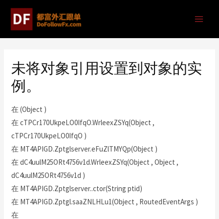
未将对象引用设置到对象的实
例。
在 (Object )
在 cTPCr170UkpeLO0IfqO.WrleexZSYq(Object ,
cTPCr170UkpeLO0IfqO )
在 MT4APIGD.Zptglserver.eFuZlTMYQp(Object )
在 dC4uulM25ORt4756v1d.WrleexZSYq(Object , Object ,
dC4uulM25ORt4756v1d )
在 MT4APIGD.Zptglserver..ctor(String ptid)
在 MT4APIGD.Zptgl.saaZNLHLu1(Object , RoutedEventArgs )
在