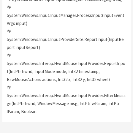
在
System.Windows.Input.InputManager.ProcessInput(InputEvent
Args input)
在
System.Windows.Input.InputProviderSite.ReportInput(InputRe
port inputReport)
在
System.Windows.Interop.HwndMouseInputProvider.ReportInpu
t(IntPtr hwnd, InputMode mode, Int32 timestamp,
RawMouseActions actions, Int32 x, Int32 y, Int32 wheel)
在
System.Windows.Interop.HwndMouseInputProvider.FilterMessa
ge(IntPtr hwnd, WindowMessage msg, IntPtr wParam, IntPtr
lParam, Boolean