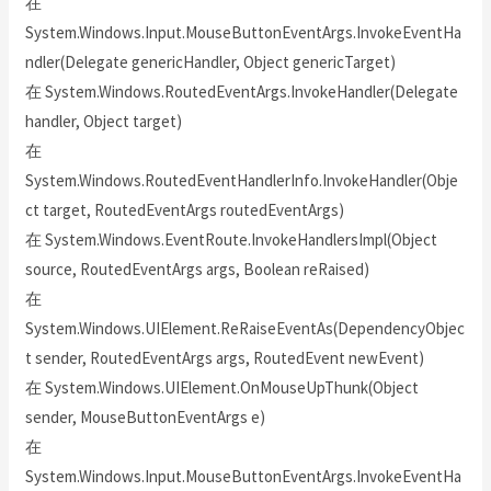
在
System.Windows.Input.MouseButtonEventArgs.InvokeEventHa
ndler(Delegate genericHandler, Object genericTarget)
在 System.Windows.RoutedEventArgs.InvokeHandler(Delegate
handler, Object target)
在
System.Windows.RoutedEventHandlerInfo.InvokeHandler(Obje
ct target, RoutedEventArgs routedEventArgs)
在 System.Windows.EventRoute.InvokeHandlersImpl(Object
source, RoutedEventArgs args, Boolean reRaised)
在
System.Windows.UIElement.ReRaiseEventAs(DependencyObjec
t sender, RoutedEventArgs args, RoutedEvent newEvent)
在 System.Windows.UIElement.OnMouseUpThunk(Object
sender, MouseButtonEventArgs e)
在
System.Windows.Input.MouseButtonEventArgs.InvokeEventHa