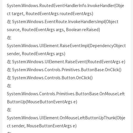
System.Windows.RoutedEventHandlerInfo.InvokeHandler(Obje
ct target, RoutedEventArgs routedEventArgs)
在 System.Windows.EventRoute.InvokeHandlersImpl(Object
source, RoutedEventArgs args, Boolean reRaised)
在
System.Windows.UIElement.RaiseEventImpl(DependencyObject
sender, RoutedEventArgs args)
在 System.Windows.UIElement.RaiseEvent(RoutedEventArgs e)
在 System.Windows.Controls.Primitives.ButtonBase.OnClick()
在 System.Windows.Controls.Button.OnClick()
在
System.Windows.Controls.Primitives.ButtonBase.OnMouseLeft
ButtonUp(MouseButtonEventArgs e)
在
System.Windows.UIElement.OnMouseLeftButtonUpThunk(Obje
ct sender, MouseButtonEventArgs e)