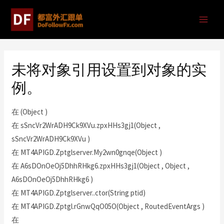
未将对象引用设置到对象的实
例。
在 (Object )
在 sSncVr2WrADH9Ck9XVu.zpxHHs3gj1(Object ,
sSncVr2WrADH9Ck9XVu )
在 MT4APIGD.Zptglserver.My2wn0gnqe(Object )
在 A6sDOnOeOj5DhhRHkg6.zpxHHs3gj1(Object , Object ,
A6sDOnOeOj5DhhRHkg6 )
在 MT4APIGD.Zptglserver..ctor(String ptid)
在 MT4APIGD.Zptgl.rGnwQqO05O(Object , RoutedEventArgs )
在