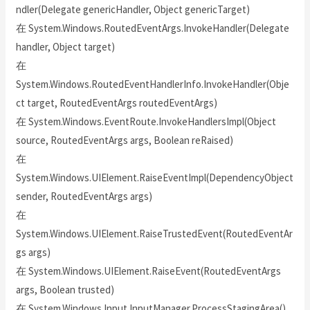
ndler(Delegate genericHandler, Object genericTarget)
在 System.Windows.RoutedEventArgs.InvokeHandler(Delegate
handler, Object target)
在
System.Windows.RoutedEventHandlerInfo.InvokeHandler(Obje
ct target, RoutedEventArgs routedEventArgs)
在 System.Windows.EventRoute.InvokeHandlersImpl(Object
source, RoutedEventArgs args, Boolean reRaised)
在
System.Windows.UIElement.RaiseEventImpl(DependencyObject
sender, RoutedEventArgs args)
在
System.Windows.UIElement.RaiseTrustedEvent(RoutedEventAr
gs args)
在 System.Windows.UIElement.RaiseEvent(RoutedEventArgs
args, Boolean trusted)
在 System.Windows.Input.InputManager.ProcessStagingArea()