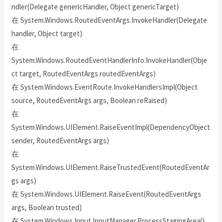
ndler(Delegate genericHandler, Object genericTarget)
在 System.Windows.RoutedEventArgs.InvokeHandler(Delegate
handler, Object target)
在
System.Windows.RoutedEventHandlerInfo.InvokeHandler(Obje
ct target, RoutedEventArgs routedEventArgs)
在 System.Windows.EventRoute.InvokeHandlersImpl(Object
source, RoutedEventArgs args, Boolean reRaised)
在
System.Windows.UIElement.RaiseEventImpl(DependencyObject
sender, RoutedEventArgs args)
在
System.Windows.UIElement.RaiseTrustedEvent(RoutedEventAr
gs args)
在 System.Windows.UIElement.RaiseEvent(RoutedEventArgs
args, Boolean trusted)
在 System.Windows.Input.InputManager.ProcessStagingArea()