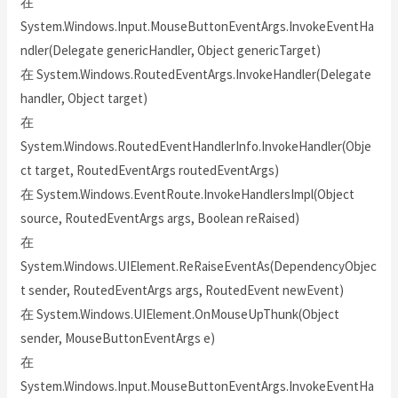
在
System.Windows.Input.MouseButtonEventArgs.InvokeEventHa
ndler(Delegate genericHandler, Object genericTarget)
在 System.Windows.RoutedEventArgs.InvokeHandler(Delegate
handler, Object target)
在
System.Windows.RoutedEventHandlerInfo.InvokeHandler(Obje
ct target, RoutedEventArgs routedEventArgs)
在 System.Windows.EventRoute.InvokeHandlersImpl(Object
source, RoutedEventArgs args, Boolean reRaised)
在
System.Windows.UIElement.ReRaiseEventAs(DependencyObjec
t sender, RoutedEventArgs args, RoutedEvent newEvent)
在 System.Windows.UIElement.OnMouseUpThunk(Object
sender, MouseButtonEventArgs e)
在
System.Windows.Input.MouseButtonEventArgs.InvokeEventHa