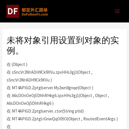
未将对象引用设置到对象的实
例。
在 (Object )
在 sSncVr2WrADH9Ck9XVu.zpxHHs3gj1(Object ,
sSncVr2WrADH9Ck9XVu )
在 MT4APIGD.Zptglserver.My2wn0gnqe(Object )
在 A6sDOnOeOj5DhhRHkg6.zpxHHs3gj1(Object , Object ,
A6sDOnOeOj5DhhRHkg6 )
在 MT4APIGD.Zptglserver..ctor(String ptid)
在 MT4APIGD.Zptgl.rGnwQqO05O(Object , RoutedEventArgs )
在