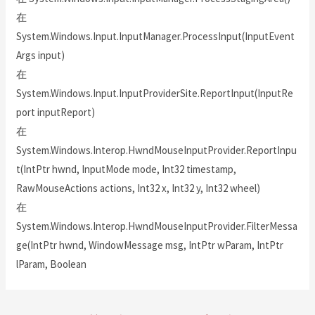
在
System.Windows.Input.InputManager.ProcessInput(InputEvent
Args input)
在
System.Windows.Input.InputProviderSite.ReportInput(InputRe
port inputReport)
在
System.Windows.Interop.HwndMouseInputProvider.ReportInpu
t(IntPtr hwnd, InputMode mode, Int32 timestamp,
RawMouseActions actions, Int32 x, Int32 y, Int32 wheel)
在
System.Windows.Interop.HwndMouseInputProvider.FilterMessa
ge(IntPtr hwnd, WindowMessage msg, IntPtr wParam, IntPtr
lParam, Boolean