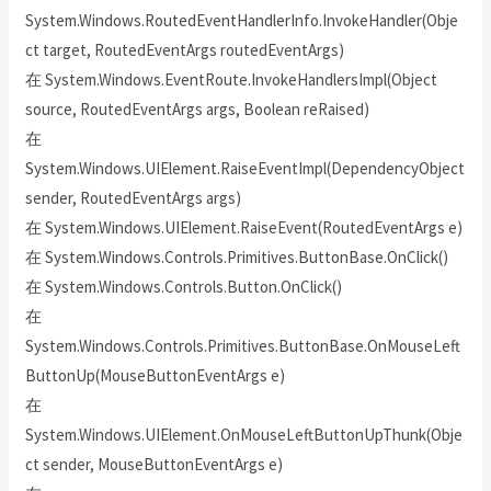
System.Windows.RoutedEventHandlerInfo.InvokeHandler(Obje
ct target, RoutedEventArgs routedEventArgs)
在 System.Windows.EventRoute.InvokeHandlersImpl(Object
source, RoutedEventArgs args, Boolean reRaised)
在
System.Windows.UIElement.RaiseEventImpl(DependencyObject
sender, RoutedEventArgs args)
在 System.Windows.UIElement.RaiseEvent(RoutedEventArgs e)
在 System.Windows.Controls.Primitives.ButtonBase.OnClick()
在 System.Windows.Controls.Button.OnClick()
在
System.Windows.Controls.Primitives.ButtonBase.OnMouseLeft
ButtonUp(MouseButtonEventArgs e)
在
System.Windows.UIElement.OnMouseLeftButtonUpThunk(Obje
ct sender, MouseButtonEventArgs e)