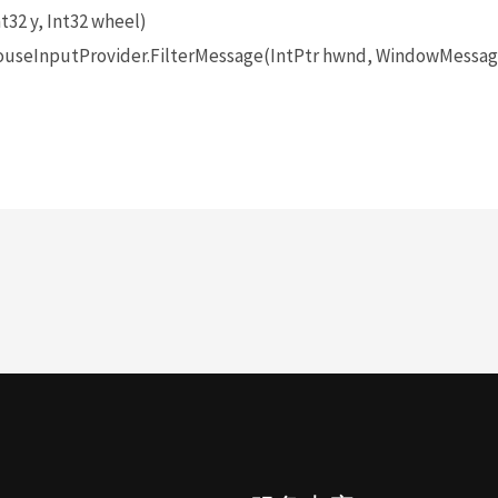
t32 y, Int32 wheel)
seInputProvider.FilterMessage(IntPtr hwnd, WindowMessage 