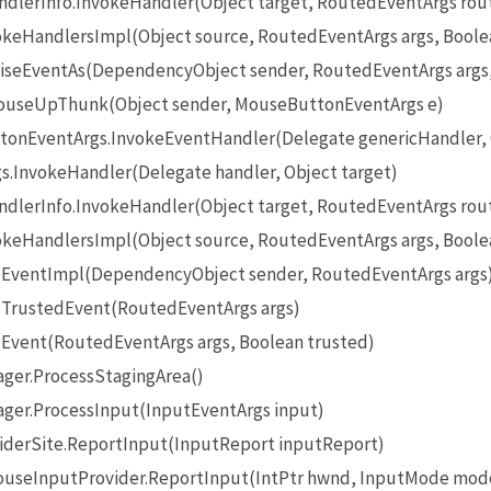
lerInfo.InvokeHandler(Object target, RoutedEventArgs rou
eHandlersImpl(Object source, RoutedEventArgs args, Boole
seEventAs(DependencyObject sender, RoutedEventArgs args
useUpThunk(Object sender, MouseButtonEventArgs e)
onEventArgs.InvokeEventHandler(Delegate genericHandler, O
InvokeHandler(Delegate handler, Object target)
lerInfo.InvokeHandler(Object target, RoutedEventArgs rou
eHandlersImpl(Object source, RoutedEventArgs args, Boole
EventImpl(DependencyObject sender, RoutedEventArgs args
TrustedEvent(RoutedEventArgs args)
Event(RoutedEventArgs args, Boolean trusted)
ger.ProcessStagingArea()
ger.ProcessInput(InputEventArgs input)
iderSite.ReportInput(InputReport inputReport)
seInputProvider.ReportInput(IntPtr hwnd, InputMode mode