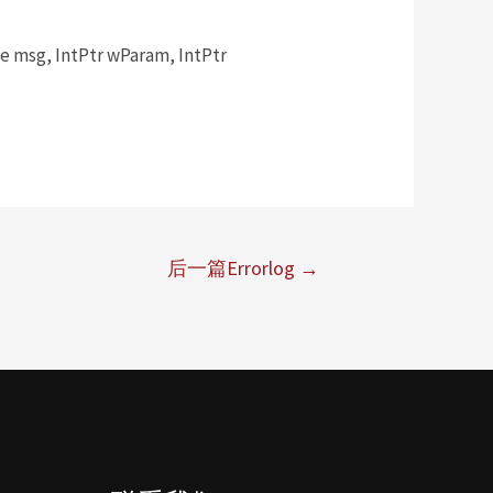
msg, IntPtr wParam, IntPtr
后一篇Errorlog
→