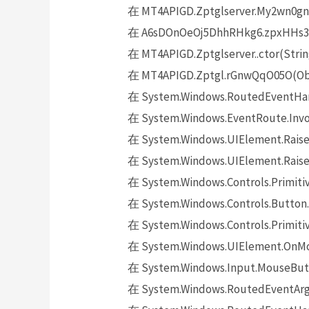
在 MT4APIGD.Zptglserver.My2wn0gn
在 A6sDOnOeOj5DhhRHkg6.zpxHHs3gj
在 MT4APIGD.Zptglserver..ctor(Strin
在 MT4APIGD.Zptgl.rGnwQqO05O(Obje
在 System.Windows.RoutedEventHand
在 System.Windows.EventRoute.Invok
在 System.Windows.UIElement.Raise
在 System.Windows.UIElement.Raise
在 System.Windows.Controls.Primitiv
在 System.Windows.Controls.Button.
在 System.Windows.Controls.Primit
在 System.Windows.UIElement.OnMo
在 System.Windows.Input.MouseButt
在 System.Windows.RoutedEventArgs.