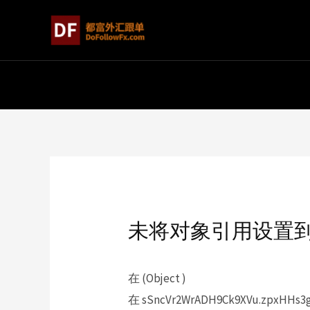
未将对象引用设置
在 (Object )
在 sSncVr2WrADH9Ck9XVu.zpxHHs3gj