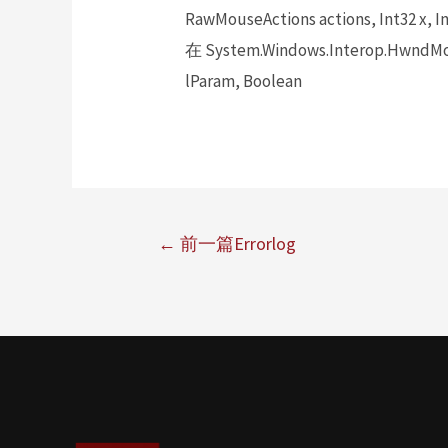
RawMouseActions actions, Int32 x, In
在 System.Windows.Interop.HwndMou
lParam, Boolean
←
前一篇Errorlog