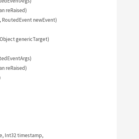
tedEventArgs)
an reRaised)
, RoutedEvent newEvent)
bject genericTarget)
tedEventArgs)
an reRaised)
)
, Int32 timestamp,