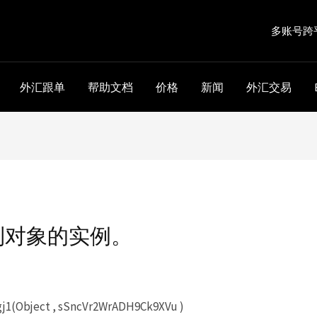
多账号跨
外汇跟单
帮助文档
价格
新闻
外汇交易
到对象的实例。
1(Object , sSncVr2WrADH9Ck9XVu )