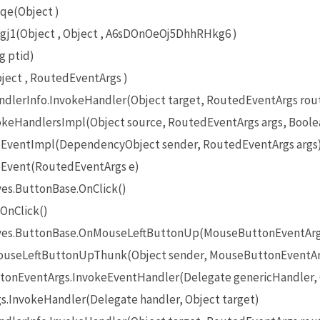
qe(Object )
1(Object , Object , A6sDOnOeOj5DhhRHkg6 )
g ptid)
ct , RoutedEventArgs )
lerInfo.InvokeHandler(Object target, RoutedEventArgs rou
eHandlersImpl(Object source, RoutedEventArgs args, Boole
EventImpl(DependencyObject sender, RoutedEventArgs args
Event(RoutedEventArgs e)
es.ButtonBase.OnClick()
OnClick()
ives.ButtonBase.OnMouseLeftButtonUp(MouseButtonEventArg
useLeftButtonUpThunk(Object sender, MouseButtonEventAr
onEventArgs.InvokeEventHandler(Delegate genericHandler, O
InvokeHandler(Delegate handler, Object target)