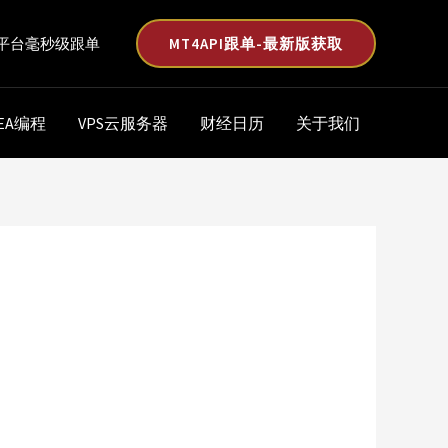
MT4API跟单-最新版获取
平台毫秒级跟单
EA编程
VPS云服务器
财经日历
关于我们