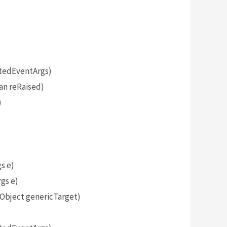
tedEventArgs)
an reRaised)
)
s e)
gs e)
bject genericTarget)