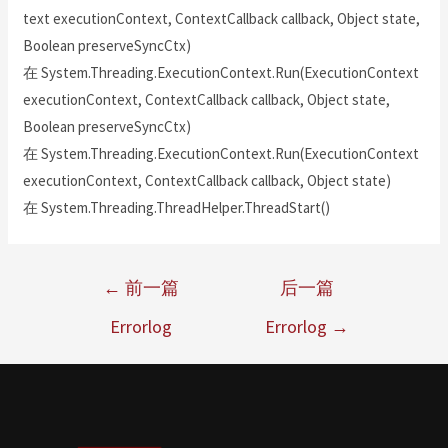
text executionContext, ContextCallback callback, Object state,
Boolean preserveSyncCtx)
在 System.Threading.ExecutionContext.Run(ExecutionContext
executionContext, ContextCallback callback, Object state,
Boolean preserveSyncCtx)
在 System.Threading.ExecutionContext.Run(ExecutionContext
executionContext, ContextCallback callback, Object state)
在 System.Threading.ThreadHelper.ThreadStart()
←
前一篇
后一篇
Errorlog
Errorlog
→