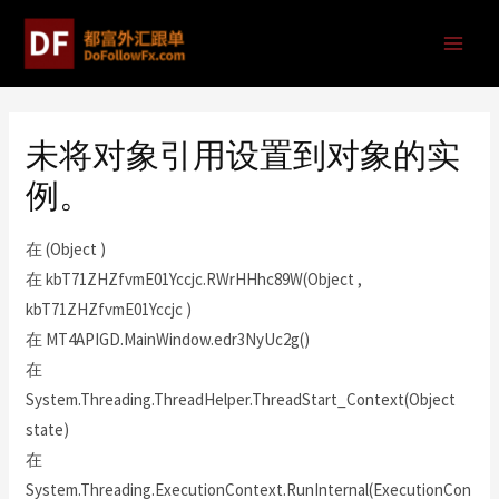
未将对象引用设置到对象的实
例。
在 (Object )
在 kbT71ZHZfvmE01Yccjc.RWrHHhc89W(Object ,
kbT71ZHZfvmE01Yccjc )
在 MT4APIGD.MainWindow.edr3NyUc2g()
在
System.Threading.ThreadHelper.ThreadStart_Context(Object
state)
在
System.Threading.ExecutionContext.RunInternal(ExecutionCon