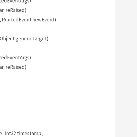
tedEventArgs)
an reRaised)
, RoutedEvent newEvent)
bject genericTarget)
tedEventArgs)
an reRaised)
)
, Int32 timestamp,