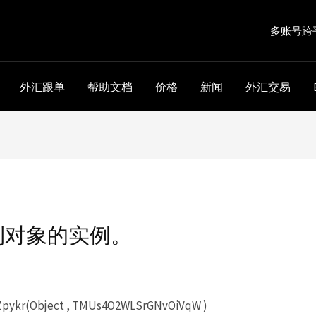
多账号跨
外汇跟单
帮助文档
价格
新闻
外汇交易
到对象的实例。
ykr(Object , TMUs4O2WLSrGNvOiVqW )