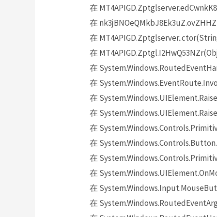
在 MT4APIGD.Zptglserver.edCwnkK8
在 nk3jBNOeQMkbJ8Ek3uZ.ovZHHZpyk
在 MT4APIGD.Zptglserver..ctor(Strin
在 MT4APIGD.Zptgl.I2HwQ53NZr(Obje
在 System.Windows.RoutedEventHand
在 System.Windows.EventRoute.Invok
在 System.Windows.UIElement.Raise
在 System.Windows.UIElement.Raise
在 System.Windows.Controls.Primitiv
在 System.Windows.Controls.Button.
在 System.Windows.Controls.Primit
在 System.Windows.UIElement.OnMo
在 System.Windows.Input.MouseButt
在 System.Windows.RoutedEventArgs.