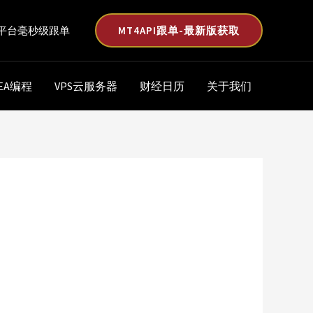
MT4API跟单-最新版获取
平台毫秒级跟单
EA编程
VPS云服务器
财经日历
关于我们