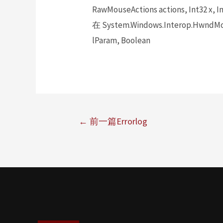
RawMouseActions actions, Int32 x, In
在 System.Windows.Interop.HwndMou
lParam, Boolean
←
前一篇Errorlog