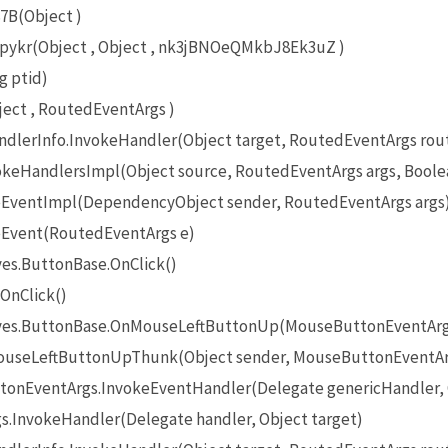
7B(Object )
r(Object , Object , nk3jBNOeQMkbJ8Ek3uZ )
g ptid)
ct , RoutedEventArgs )
lerInfo.InvokeHandler(Object target, RoutedEventArgs rou
eHandlersImpl(Object source, RoutedEventArgs args, Boole
EventImpl(DependencyObject sender, RoutedEventArgs args
Event(RoutedEventArgs e)
es.ButtonBase.OnClick()
OnClick()
ives.ButtonBase.OnMouseLeftButtonUp(MouseButtonEventArg
useLeftButtonUpThunk(Object sender, MouseButtonEventAr
onEventArgs.InvokeEventHandler(Delegate genericHandler, O
InvokeHandler(Delegate handler, Object target)