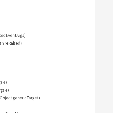
tedEventArgs)
an reRaised)
)
s e)
gs e)
bject genericTarget)