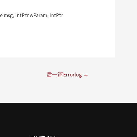
msg, IntPtr wParam, IntPtr
后一篇Errorlog
→