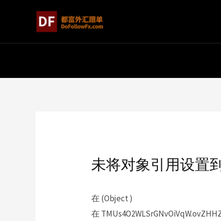
未将对象引用设置
在 (Object )
在 TMUs4O2WLSrGNvOiVqW.ovZHHZp