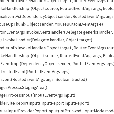
lerInfo.InvokeHandler(Object target, RoutedEventArgs rou
eHandlersImpl(Object source, RoutedEventArgs args, Boole
seEventAs(DependencyObject sender, RoutedEventArgs args
useUpThunk(Object sender, MouseButtonEventArgs e)
onEventArgs.InvokeEventHandler(Delegate genericHandler, O
InvokeHandler(Delegate handler, Object target)
lerInfo.InvokeHandler(Object target, RoutedEventArgs rou
eHandlersImpl(Object source, RoutedEventArgs args, Boole
EventImpl(DependencyObject sender, RoutedEventArgs args
TrustedEvent(RoutedEventArgs args)
Event(RoutedEventArgs args, Boolean trusted)
ger.ProcessStagingArea()
ger.ProcessInput(InputEventArgs input)
iderSite.ReportInput(InputReport inputReport)
seInputProvider.ReportInput(IntPtr hwnd, InputMode mode