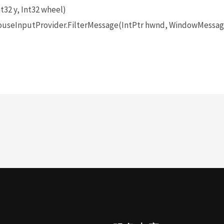
t32 y, Int32 wheel)
seInputProvider.FilterMessage(IntPtr hwnd, WindowMessage 