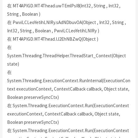
在 MT4APIGD.MT4Thead.uwTEmlPsI8(Int32 , String , Int32 ,
String , Boolean )
在 PwviLCLeoYetihLNIRy.sAdNDbuvOA(Object , Int32 , String ,
Int32 , String , Boolean , PwviLCLeoYetihLNIRy )
在 MT4APIGD.MT4Thead.IJ2EhNBZwQ(Object )
在
System.Threading.ThreadHelper.ThreadStart_Context(Object
state)
在
System.Threading.ExecutionContext.RunInternal(ExecutionCon
text executionContext, ContextCallback callback, Object state,
Boolean preserveSyncCtx)
在 System.Threading.ExecutionContext.Run(ExecutionContext
executionContext, ContextCallback callback, Object state,
Boolean preserveSyncCtx)
在 System.Threading.ExecutionContext.Run(ExecutionContext