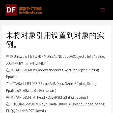
未将对象引用设置到对象的实
例。
在 lKUnkwdWTIsTwH1FMDh.sAdNDbuvOA(Object , Int64 value,
lKUnkwdWTIsTwH1FMDh )
在 MT4APIGD.MainWindow.checkPtsByPt(Int32 ptid, String
Ppath)
在 o2TA0wLLBT9GSI6Zvar.sAdNDbuvOA(Int32 ptid, String
Ppath, o2TA0wLLBT9GSI6Zvar )
在 MT4APIGD.MT4Thead.xtCEyP9kFq(Int32 , String )
在 FHQQReLdeSlP7ENoyhI.sAdNDbuvOA(Object , Int32 , String ,
FHQQReLdeSlP7ENoyhI )