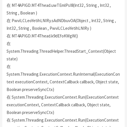
在 MT4APIGD.MT4Thead.uwTEmlPsI8(Int32 , String , Int32 ,
String , Boolean )
在 PwviLCLeoYetihLNIRy.sAdNDbuvOA(Object , Int32 , String ,
Int32 , String , Boolean , PwviLCLeoYetihLNIRy )
在 MT4APIGD.MT4Thead.k9dEfoKWgW()
在
System.Threading.ThreadHelper.ThreadStart_Context(Object
state)
在
System.Threading.ExecutionContext.RunInternal(ExecutionCon
text executionContext, ContextCallback callback, Object state,
Boolean preserveSyncCtx)
在 System.Threading.ExecutionContext.Run(ExecutionContext
executionContext, ContextCallback callback, Object state,
Boolean preserveSyncCtx)
在 System.Threading.ExecutionContext.Run(ExecutionContext