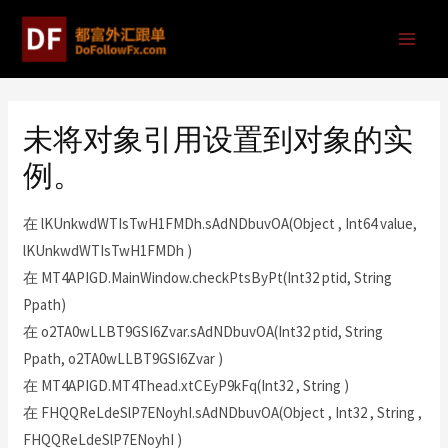
未将对象引用设置到对象的实
例。
在 lKUnkwdWTIsTwH1FMDh.sAdNDbuvOA(Object , Int64 value,
lKUnkwdWTIsTwH1FMDh )
在 MT4APIGD.MainWindow.checkPtsByPt(Int32 ptid, String
Ppath)
在 o2TA0wLLBT9GSI6Zvar.sAdNDbuvOA(Int32 ptid, String
Ppath, o2TA0wLLBT9GSI6Zvar )
在 MT4APIGD.MT4Thead.xtCEyP9kFq(Int32 , String )
在 FHQQReLdeSlP7ENoyhI.sAdNDbuvOA(Object , Int32 , String ,
FHQQReLdeSlP7ENoyhI )