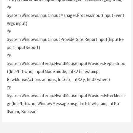
在
System.Windows.Input.InputManager.ProcessInput(InputEvent
Args input)
在
System.Windows.Input.InputProviderSite.ReportInput(InputRe
port inputReport)
在
System.Windows.Interop.HwndMouseInputProvider.ReportInpu
t(IntPtr hwnd, InputMode mode, Int32 timestamp,
RawMouseActions actions, Int32 x, Int32 y, Int32 wheel)
在
System.Windows.Interop.HwndMouseInputProvider.FilterMessa
ge(IntPtr hwnd, WindowMessage msg, IntPtr wParam, IntPtr
lParam, Boolean