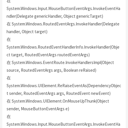
在
System.Windows.Input.MouseButtonEventArgs.InvokeEventHa
ndler(Delegate genericHandler, Object genericTarget)
在 System.Windows.RoutedEventArgs.InvokeHandler(Delegate
handler, Object target)
在
System.Windows.RoutedEventHandlerInfo.InvokeHandler(Obje
ct target, RoutedEventArgs routedEventArgs)
在 System.Windows.EventRoute.InvokeHandlersImpl(Object
source, RoutedEventArgs args, Boolean reRaised)
在
System.Windows.UIElement.ReRaiseEventAs(DependencyObjec
t sender, RoutedEventArgs args, RoutedEvent newEvent)
在 System.Windows.UIElement.OnMouseUpThunk(Object
sender, MouseButtonEventArgs e)
在
System.Windows.Input.MouseButtonEventArgs.InvokeEventHa