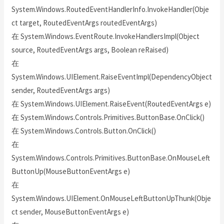
System.Windows.RoutedEventHandlerInfo.InvokeHandler(Obje
ct target, RoutedEventArgs routedEventArgs)
在 System.Windows.EventRoute.InvokeHandlersImpl(Object
source, RoutedEventArgs args, Boolean reRaised)
在
System.Windows.UIElement.RaiseEventImpl(DependencyObject
sender, RoutedEventArgs args)
在 System.Windows.UIElement.RaiseEvent(RoutedEventArgs e)
在 System.Windows.Controls.Primitives.ButtonBase.OnClick()
在 System.Windows.Controls.Button.OnClick()
在
System.Windows.Controls.Primitives.ButtonBase.OnMouseLeft
ButtonUp(MouseButtonEventArgs e)
在
System.Windows.UIElement.OnMouseLeftButtonUpThunk(Obje
ct sender, MouseButtonEventArgs e)