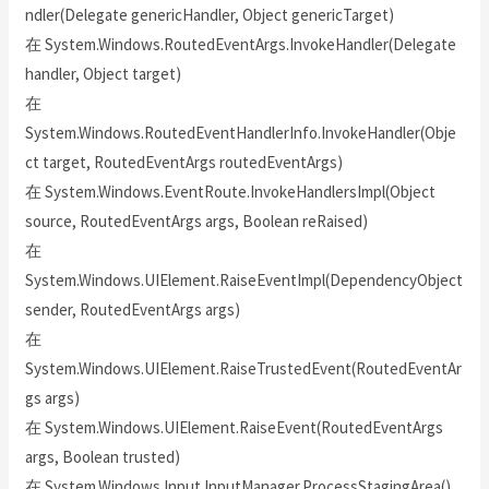
ndler(Delegate genericHandler, Object genericTarget)
在 System.Windows.RoutedEventArgs.InvokeHandler(Delegate
handler, Object target)
在
System.Windows.RoutedEventHandlerInfo.InvokeHandler(Obje
ct target, RoutedEventArgs routedEventArgs)
在 System.Windows.EventRoute.InvokeHandlersImpl(Object
source, RoutedEventArgs args, Boolean reRaised)
在
System.Windows.UIElement.RaiseEventImpl(DependencyObject
sender, RoutedEventArgs args)
在
System.Windows.UIElement.RaiseTrustedEvent(RoutedEventAr
gs args)
在 System.Windows.UIElement.RaiseEvent(RoutedEventArgs
args, Boolean trusted)
在 System.Windows.Input.InputManager.ProcessStagingArea()