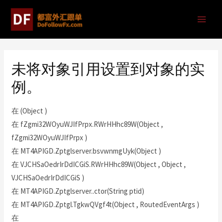
未将对象引用设置到对象的实
例。
在 (Object )
在 fZgmi32WOyuWJIfPrpx.RWrHHhc89W(Object ,
fZgmi32WOyuWJIfPrpx )
在 MT4APIGD.Zptglserver.bsvwnmgUyk(Object )
在 VJCHSaOedrIrDdICGiS.RWrHHhc89W(Object , Object ,
VJCHSaOedrIrDdICGiS )
在 MT4APIGD.Zptglserver..ctor(String ptid)
在 MT4APIGD.Zptgl.TgkwQVgf4t(Object , RoutedEventArgs )
在