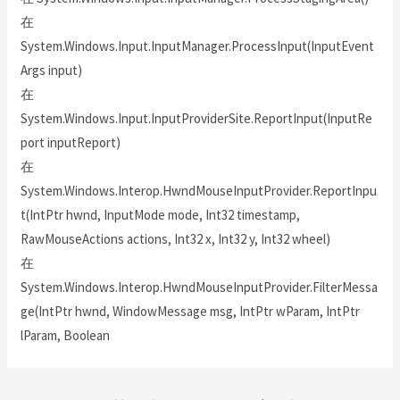
在
System.Windows.Input.InputManager.ProcessInput(InputEvent
Args input)
在
System.Windows.Input.InputProviderSite.ReportInput(InputRe
port inputReport)
在
System.Windows.Interop.HwndMouseInputProvider.ReportInpu
t(IntPtr hwnd, InputMode mode, Int32 timestamp,
RawMouseActions actions, Int32 x, Int32 y, Int32 wheel)
在
System.Windows.Interop.HwndMouseInputProvider.FilterMessa
ge(IntPtr hwnd, WindowMessage msg, IntPtr wParam, IntPtr
lParam, Boolean