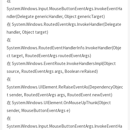
在
System.Windows.Input.MouseButtonEventArgs.InvokeEventHa
ndler(Delegate genericHandler, Object genericTarget)
在 System.Windows.RoutedEventArgs.InvokeHandler(Delegate
handler, Object target)
在
System.Windows.RoutedEventHandlerInfo.InvokeHandler(Obje
ct target, RoutedEventArgs routedEventArgs)
在 System.Windows.EventRoute.InvokeHandlersImpl(Object
source, RoutedEventArgs args, Boolean reRaised)
在
System.Windows.UIElement.ReRaiseEventAs(DependencyObjec
t sender, RoutedEventArgs args, RoutedEvent newEvent)
在 System.Windows.UIElement.OnMouseUpThunk(Object
sender, MouseButtonEventArgs e)
在
System.Windows.Input.MouseButtonEventArgs.InvokeEventHa