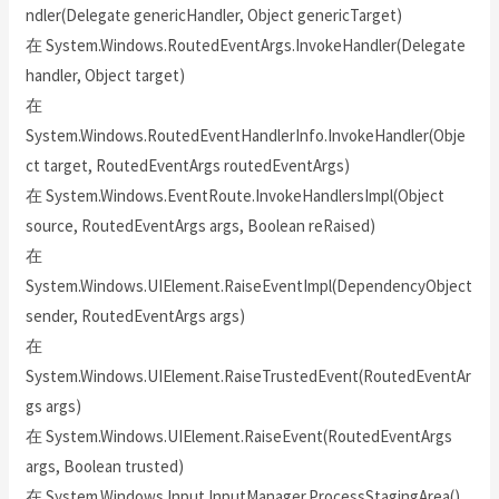
ndler(Delegate genericHandler, Object genericTarget)
在 System.Windows.RoutedEventArgs.InvokeHandler(Delegate
handler, Object target)
在
System.Windows.RoutedEventHandlerInfo.InvokeHandler(Obje
ct target, RoutedEventArgs routedEventArgs)
在 System.Windows.EventRoute.InvokeHandlersImpl(Object
source, RoutedEventArgs args, Boolean reRaised)
在
System.Windows.UIElement.RaiseEventImpl(DependencyObject
sender, RoutedEventArgs args)
在
System.Windows.UIElement.RaiseTrustedEvent(RoutedEventAr
gs args)
在 System.Windows.UIElement.RaiseEvent(RoutedEventArgs
args, Boolean trusted)
在 System.Windows.Input.InputManager.ProcessStagingArea()