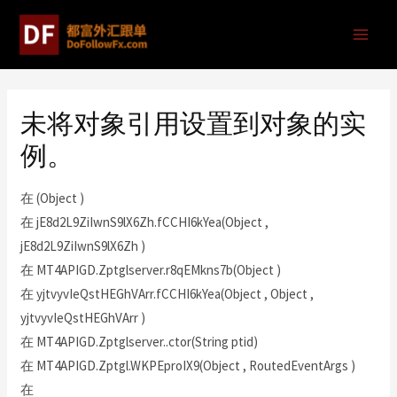
未将对象引用设置到对象的实
例。
在 (Object )
在 jE8d2L9ZiIwnS9lX6Zh.fCCHI6kYea(Object ,
jE8d2L9ZiIwnS9lX6Zh )
在 MT4APIGD.Zptglserver.r8qEMkns7b(Object )
在 yjtvyvIeQstHEGhVArr.fCCHI6kYea(Object , Object ,
yjtvyvIeQstHEGhVArr )
在 MT4APIGD.Zptglserver..ctor(String ptid)
在 MT4APIGD.Zptgl.WKPEproIX9(Object , RoutedEventArgs )
在