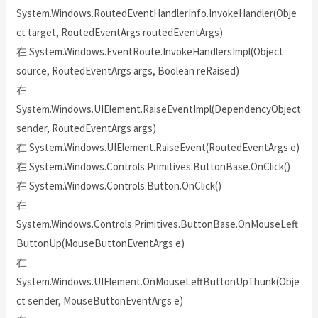
System.Windows.RoutedEventHandlerInfo.InvokeHandler(Obje
ct target, RoutedEventArgs routedEventArgs)
在 System.Windows.EventRoute.InvokeHandlersImpl(Object
source, RoutedEventArgs args, Boolean reRaised)
在
System.Windows.UIElement.RaiseEventImpl(DependencyObject
sender, RoutedEventArgs args)
在 System.Windows.UIElement.RaiseEvent(RoutedEventArgs e)
在 System.Windows.Controls.Primitives.ButtonBase.OnClick()
在 System.Windows.Controls.Button.OnClick()
在
System.Windows.Controls.Primitives.ButtonBase.OnMouseLeft
ButtonUp(MouseButtonEventArgs e)
在
System.Windows.UIElement.OnMouseLeftButtonUpThunk(Obje
ct sender, MouseButtonEventArgs e)