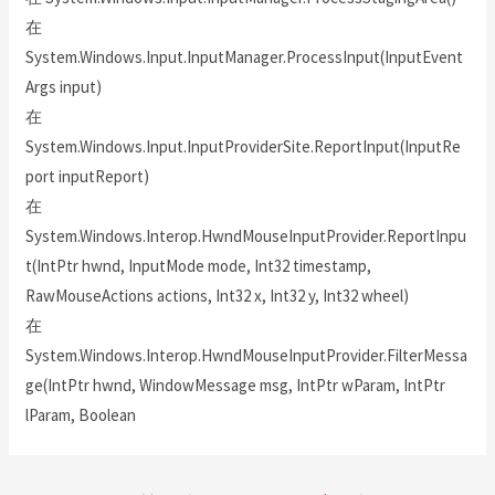
在
System.Windows.Input.InputManager.ProcessInput(InputEvent
Args input)
在
System.Windows.Input.InputProviderSite.ReportInput(InputRe
port inputReport)
在
System.Windows.Interop.HwndMouseInputProvider.ReportInpu
t(IntPtr hwnd, InputMode mode, Int32 timestamp,
RawMouseActions actions, Int32 x, Int32 y, Int32 wheel)
在
System.Windows.Interop.HwndMouseInputProvider.FilterMessa
ge(IntPtr hwnd, WindowMessage msg, IntPtr wParam, IntPtr
lParam, Boolean