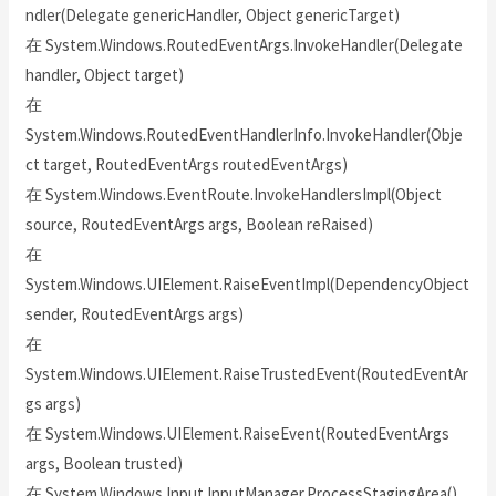
ndler(Delegate genericHandler, Object genericTarget)
在 System.Windows.RoutedEventArgs.InvokeHandler(Delegate
handler, Object target)
在
System.Windows.RoutedEventHandlerInfo.InvokeHandler(Obje
ct target, RoutedEventArgs routedEventArgs)
在 System.Windows.EventRoute.InvokeHandlersImpl(Object
source, RoutedEventArgs args, Boolean reRaised)
在
System.Windows.UIElement.RaiseEventImpl(DependencyObject
sender, RoutedEventArgs args)
在
System.Windows.UIElement.RaiseTrustedEvent(RoutedEventAr
gs args)
在 System.Windows.UIElement.RaiseEvent(RoutedEventArgs
args, Boolean trusted)
在 System.Windows.Input.InputManager.ProcessStagingArea()