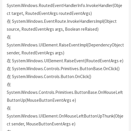
System.Windows.RoutedEventHandlerInfo.InvokeHandler(Obje
ct target, RoutedEventArgs routedEventArgs)
在 System.Windows.EventRoute.InvokeHandlersImpl(Object
source, RoutedEventArgs args, Boolean reRaised)
在
System.Windows.UIElement.RaiseEventImpl(DependencyObject
sender, RoutedEventArgs args)
在 System.Windows.UIElement.RaiseEvent(RoutedEventArgs e)
在 System.Windows.Controls.Primitives.ButtonBase.OnClick()
在 System.Windows.Controls.Button.OnClick()
在
System.Windows.Controls.Primitives.ButtonBase.OnMouseLeft
ButtonUp(MouseButtonEventArgs e)
在
System.Windows.UIElement.OnMouseLeftButtonUpThunk(Obje
ct sender, MouseButtonEventArgs e)