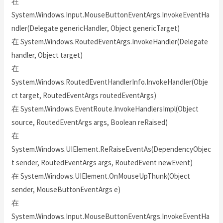
在
System.Windows.Input.MouseButtonEventArgs.InvokeEventHa
ndler(Delegate genericHandler, Object genericTarget)
在 System.Windows.RoutedEventArgs.InvokeHandler(Delegate
handler, Object target)
在
System.Windows.RoutedEventHandlerInfo.InvokeHandler(Obje
ct target, RoutedEventArgs routedEventArgs)
在 System.Windows.EventRoute.InvokeHandlersImpl(Object
source, RoutedEventArgs args, Boolean reRaised)
在
System.Windows.UIElement.ReRaiseEventAs(DependencyObjec
t sender, RoutedEventArgs args, RoutedEvent newEvent)
在 System.Windows.UIElement.OnMouseUpThunk(Object
sender, MouseButtonEventArgs e)
在
System.Windows.Input.MouseButtonEventArgs.InvokeEventHa