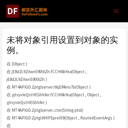
未将对象引用设置到对象的实
例。
在 (Object )
在 jE8d2L9ZiIwnS9lX6Zh.fCCHI6kYea(Object ,
jE8d2L9ZiIwnS9lX6Zh )
在 MT4APIGD.Zptglserver.r8qEMkns7b(Object )
在 yjtvyvIeQstHEGhVArr.fCCHI6kYea(Object , Object ,
yjtvyvIeQstHEGhVArr )
在 MT4APIGD.Zptglserver..ctor(String ptid)
在 MT4APIGD.Zptgl.WKPEproIX9(Object , RoutedEventArgs )
在