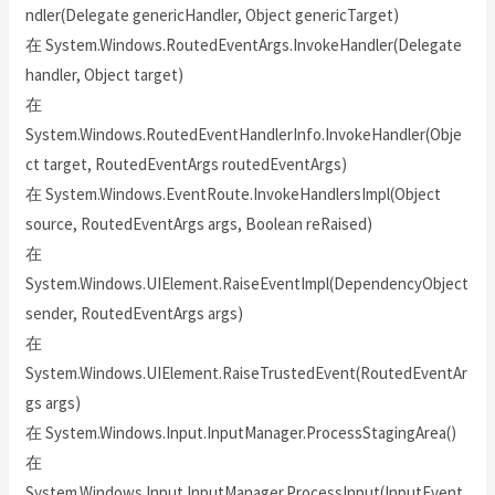
ndler(Delegate genericHandler, Object genericTarget)
在 System.Windows.RoutedEventArgs.InvokeHandler(Delegate
handler, Object target)
在
System.Windows.RoutedEventHandlerInfo.InvokeHandler(Obje
ct target, RoutedEventArgs routedEventArgs)
在 System.Windows.EventRoute.InvokeHandlersImpl(Object
source, RoutedEventArgs args, Boolean reRaised)
在
System.Windows.UIElement.RaiseEventImpl(DependencyObject
sender, RoutedEventArgs args)
在
System.Windows.UIElement.RaiseTrustedEvent(RoutedEventAr
gs args)
在 System.Windows.Input.InputManager.ProcessStagingArea()
在
System.Windows.Input.InputManager.ProcessInput(InputEvent