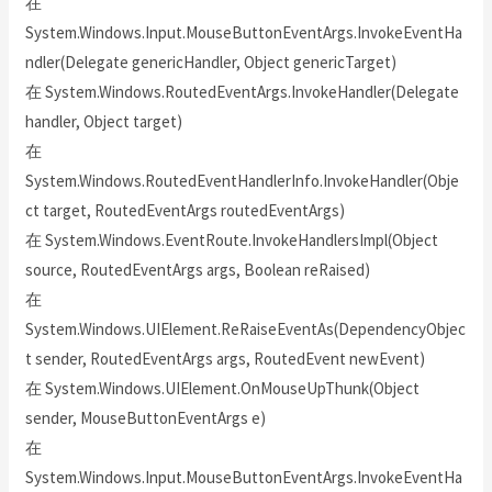
在
System.Windows.Input.MouseButtonEventArgs.InvokeEventHa
ndler(Delegate genericHandler, Object genericTarget)
在 System.Windows.RoutedEventArgs.InvokeHandler(Delegate
handler, Object target)
在
System.Windows.RoutedEventHandlerInfo.InvokeHandler(Obje
ct target, RoutedEventArgs routedEventArgs)
在 System.Windows.EventRoute.InvokeHandlersImpl(Object
source, RoutedEventArgs args, Boolean reRaised)
在
System.Windows.UIElement.ReRaiseEventAs(DependencyObjec
t sender, RoutedEventArgs args, RoutedEvent newEvent)
在 System.Windows.UIElement.OnMouseUpThunk(Object
sender, MouseButtonEventArgs e)
在
System.Windows.Input.MouseButtonEventArgs.InvokeEventHa