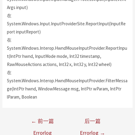
Args input)
在
System.Windows.Input.InputProviderSite.ReportInput(InputRe
port inputReport)
在
System.Windows.Interop.HwndMouseInputProvider.ReportInpu
t(IntPtr hwnd, InputMode mode, Int32 timestamp,
RawMouseActions actions, Int32 x, Int32 y, Int32 wheel)
在
System.Windows.Interop.HwndMouseInputProvider.FilterMessa
ge(IntPtr hwnd, WindowMessage msg, IntPtr wParam, IntPtr
lParam, Boolean
←
前一篇
后一篇
Errorlog
Errorlog
→