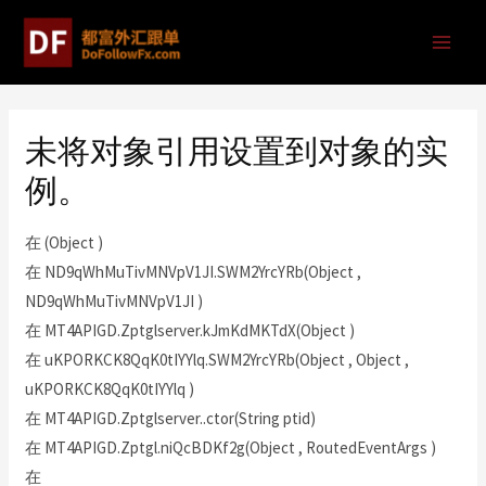
未将对象引用设置到对象的实
例。
在 (Object )
在 ND9qWhMuTivMNVpV1JI.SWM2YrcYRb(Object ,
ND9qWhMuTivMNVpV1JI )
在 MT4APIGD.Zptglserver.kJmKdMKTdX(Object )
在 uKPORKCK8QqK0tIYYlq.SWM2YrcYRb(Object , Object ,
uKPORKCK8QqK0tIYYlq )
在 MT4APIGD.Zptglserver..ctor(String ptid)
在 MT4APIGD.Zptgl.niQcBDKf2g(Object , RoutedEventArgs )
在