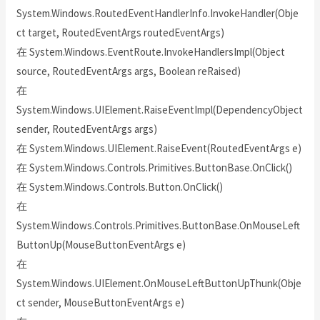
System.Windows.RoutedEventHandlerInfo.InvokeHandler(Obje
ct target, RoutedEventArgs routedEventArgs)
在 System.Windows.EventRoute.InvokeHandlersImpl(Object
source, RoutedEventArgs args, Boolean reRaised)
在
System.Windows.UIElement.RaiseEventImpl(DependencyObject
sender, RoutedEventArgs args)
在 System.Windows.UIElement.RaiseEvent(RoutedEventArgs e)
在 System.Windows.Controls.Primitives.ButtonBase.OnClick()
在 System.Windows.Controls.Button.OnClick()
在
System.Windows.Controls.Primitives.ButtonBase.OnMouseLeft
ButtonUp(MouseButtonEventArgs e)
在
System.Windows.UIElement.OnMouseLeftButtonUpThunk(Obje
ct sender, MouseButtonEventArgs e)