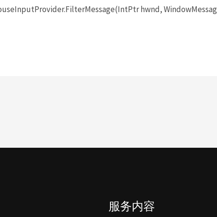
seInputProvider.FilterMessage(IntPtr hwnd, WindowMessage 
服务内容