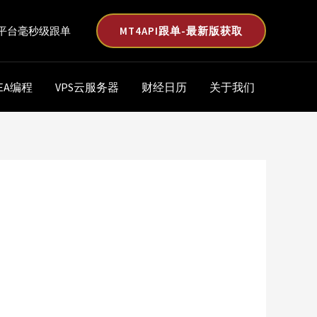
MT4API跟单-最新版获取
平台毫秒级跟单
EA编程
VPS云服务器
财经日历
关于我们