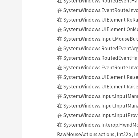
在 System.Windows.RoutedEventHand
在 System.Windows.EventRoute.Invok
在 System.Windows.UIElement.ReRai
在 System.Windows.UIElement.OnMo
在 System.Windows.Input.MouseButt
在 System.Windows.RoutedEventArgs.
在 System.Windows.RoutedEventHand
在 System.Windows.EventRoute.Invok
在 System.Windows.UIElement.Raise
在 System.Windows.UIElement.Raise
在 System.Windows.Input.InputMana
在 System.Windows.Input.InputMana
在 System.Windows.Input.InputProv
在 System.Windows.Interop.HwndMou
RawMouseActions actions, Int32 x, In