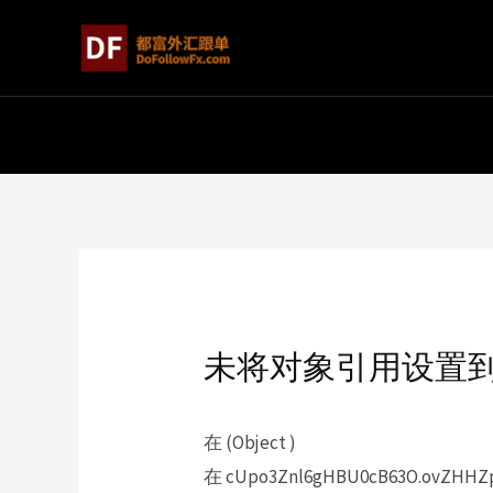
未将对象引用设置
在 (Object )
在 cUpo3Znl6gHBU0cB63O.ovZHHZpy