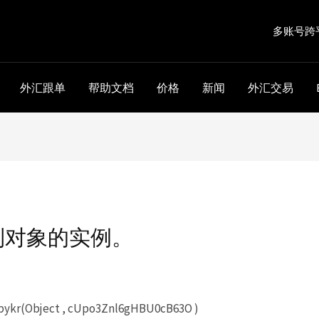
多账号跨
外汇跟单
帮助文档
价格
新闻
外汇交易
到对象的实例。
kr(Object , cUpo3Znl6gHBU0cB63O )