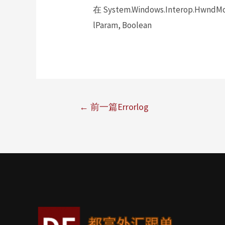
在 System.Windows.Interop.HwndMou
lParam, Boolean
←
前一篇Errorlog