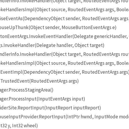
lerInfo.InvokeHandler(Object target, RoutedEventArgs rou
eHandlersImpl(Object source, RoutedEventArgs args, Boole
seEventAs(DependencyObject sender, RoutedEventArgs args
useUpThunk(Object sender, MouseButtonEventArgs e)
onEventArgs.InvokeEventHandler(Delegate genericHandler, O
InvokeHandler(Delegate handler, Object target)
lerInfo.InvokeHandler(Object target, RoutedEventArgs rou
eHandlersImpl(Object source, RoutedEventArgs args, Boole
EventImpl(DependencyObject sender, RoutedEventArgs args
TrustedEvent(RoutedEventArgs args)
ger.ProcessStagingArea()
ger.ProcessInput(InputEventArgs input)
iderSite.ReportInput(InputReport inputReport)
seInputProvider.ReportInput(IntPtr hwnd, InputMode mode
t32 y, Int32 wheel)