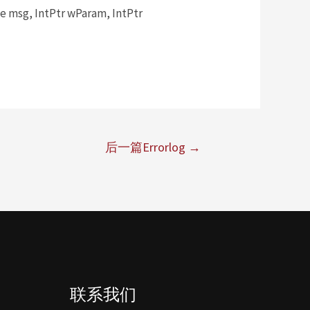
msg, IntPtr wParam, IntPtr
后一篇Errorlog
→
联系我们