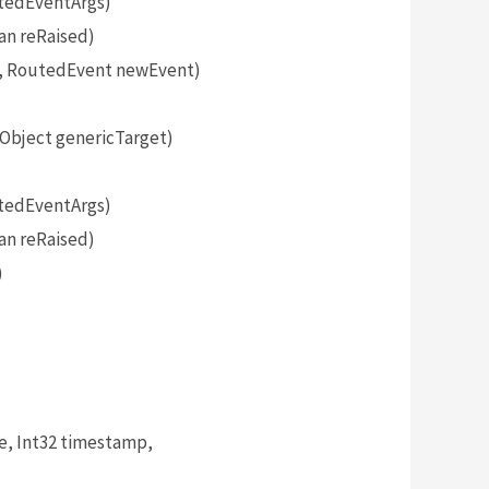
tedEventArgs)
an reRaised)
, RoutedEvent newEvent)
bject genericTarget)
tedEventArgs)
an reRaised)
)
, Int32 timestamp,