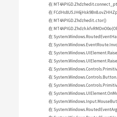
在 MT4APIGD.Zhdzhedit.connect_pt
在 FCdHs8U5JH6jHsk9Bn8.ovZHHZpy
在 MT4APIGD.Zhdzhedit..ctor()
在 MT4APIGD.Zhdzh.kfvRMDnO0o(Obj
在 System.Windows.RoutedEventHand
在 System.Windows.EventRoute.Invok
在 System.Windows.UIElement.Raise
在 System.Windows.UIElement.Raise
在 System.Windows.Controls.Primitiv
在 System.Windows.Controls.Button.
在 System.Windows.Controls.Primit
在 System.Windows.UIElement.OnMo
在 System.Windows.Input.MouseButt
在 System.Windows.RoutedEventArgs.