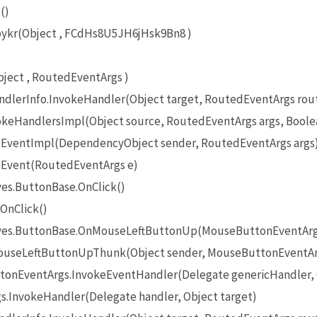
()
kr(Object , FCdHs8U5JH6jHsk9Bn8 )
ect , RoutedEventArgs )
lerInfo.InvokeHandler(Object target, RoutedEventArgs rou
eHandlersImpl(Object source, RoutedEventArgs args, Boole
EventImpl(DependencyObject sender, RoutedEventArgs args
Event(RoutedEventArgs e)
es.ButtonBase.OnClick()
OnClick()
ives.ButtonBase.OnMouseLeftButtonUp(MouseButtonEventArg
useLeftButtonUpThunk(Object sender, MouseButtonEventAr
onEventArgs.InvokeEventHandler(Delegate genericHandler, O
InvokeHandler(Delegate handler, Object target)