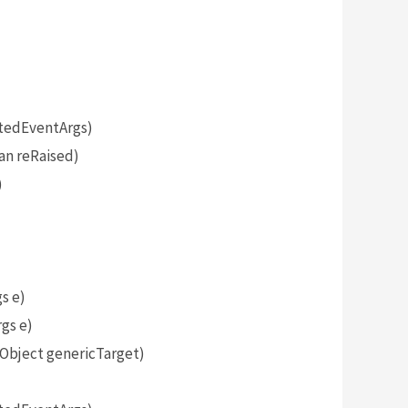
tedEventArgs)
an reRaised)
)
s e)
gs e)
bject genericTarget)