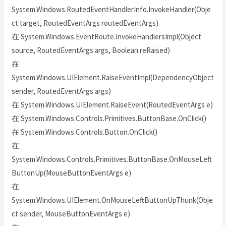
System.Windows.RoutedEventHandlerInfo.InvokeHandler(Obje
ct target, RoutedEventArgs routedEventArgs)
在 System.Windows.EventRoute.InvokeHandlersImpl(Object
source, RoutedEventArgs args, Boolean reRaised)
在
System.Windows.UIElement.RaiseEventImpl(DependencyObject
sender, RoutedEventArgs args)
在 System.Windows.UIElement.RaiseEvent(RoutedEventArgs e)
在 System.Windows.Controls.Primitives.ButtonBase.OnClick()
在 System.Windows.Controls.Button.OnClick()
在
System.Windows.Controls.Primitives.ButtonBase.OnMouseLeft
ButtonUp(MouseButtonEventArgs e)
在
System.Windows.UIElement.OnMouseLeftButtonUpThunk(Obje
ct sender, MouseButtonEventArgs e)