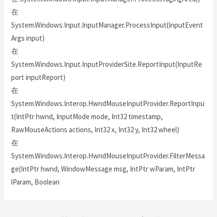
在
System.Windows.Input.InputManager.ProcessInput(InputEvent
Args input)
在
System.Windows.Input.InputProviderSite.ReportInput(InputRe
port inputReport)
在
System.Windows.Interop.HwndMouseInputProvider.ReportInpu
t(IntPtr hwnd, InputMode mode, Int32 timestamp,
RawMouseActions actions, Int32 x, Int32 y, Int32 wheel)
在
System.Windows.Interop.HwndMouseInputProvider.FilterMessa
ge(IntPtr hwnd, WindowMessage msg, IntPtr wParam, IntPtr
lParam, Boolean