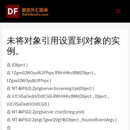
未将对象引用设置到对象的实
例。
在 (Object )
在 fZgmi32WOyuWJIfPrpx.RWrHHhc89W(Object ,
fZgmi32WOyuWJIfPrpx )
在 MT4APIGD.Zptglserver.bsvwnmgUyk(Object )
在 VJCHSaOedrIrDdICGiS.RWrHHhc89W(Object , Object ,
VJCHSaOedrIrDdICGiS )
在 MT4APIGD.Zptglserver..ctor(String ptid)
在 MT4APIGD.Zptgl.TgkwQVgf4t(Object , RoutedEventArgs )
在