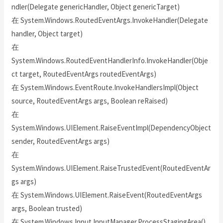
ndler(Delegate genericHandler, Object genericTarget)
在 System.Windows.RoutedEventArgs.InvokeHandler(Delegate
handler, Object target)
在
System.Windows.RoutedEventHandlerInfo.InvokeHandler(Obje
ct target, RoutedEventArgs routedEventArgs)
在 System.Windows.EventRoute.InvokeHandlersImpl(Object
source, RoutedEventArgs args, Boolean reRaised)
在
System.Windows.UIElement.RaiseEventImpl(DependencyObject
sender, RoutedEventArgs args)
在
System.Windows.UIElement.RaiseTrustedEvent(RoutedEventAr
gs args)
在 System.Windows.UIElement.RaiseEvent(RoutedEventArgs
args, Boolean trusted)
在 System.Windows.Input.InputManager.ProcessStagingArea()