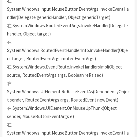
在
System.Windows.Input.MouseButtonEventArgs.InvokeEventHa
ndler(Delegate genericHandler, Object genericTarget)
在 System.Windows.RoutedEventArgs.InvokeHandler(Delegate
handler, Object target)
在
System.Windows.RoutedEventHandlerInfo.InvokeHandler(Obje
ct target, RoutedEventArgs routedEventArgs)
在 System.Windows.EventRoute.InvokeHandlersImpl(Object
source, RoutedEventArgs args, Boolean reRaised)
在
System.Windows.UIElement.ReRaiseEventAs(DependencyObjec
t sender, RoutedEventArgs args, RoutedEvent newEvent)
在 System.Windows.UIElement.OnMouseUpThunk(Object
sender, MouseButtonEventArgs e)
在
System.Windows.Input.MouseButtonEventArgs.InvokeEventHa