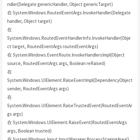
ndler(Delegate genericHandler, Object genericTarget)
在 System.Windows.RoutedEventArgs.InvokeHandler(Delegate
handler, Object target)
在
System.Windows.RoutedEventHandlerInfo.InvokeHandler(Obje
ct target, RoutedEventArgs routedEventArgs)
在 System.Windows.EventRoute.InvokeHandlersImpl(Object
source, RoutedEventArgs args, Boolean reRaised)
在
System.Windows.UIElement.RaiseEventImpl(DependencyObject
sender, RoutedEventArgs args)
在
System.Windows.UIElement.RaiseTrustedEvent(RoutedEventAr
gs args)
在 System.Windows.UIElement.RaiseEvent(RoutedEventArgs
args, Boolean trusted)
在 System.Windows.Input.InputManager.ProcessStagingArea()