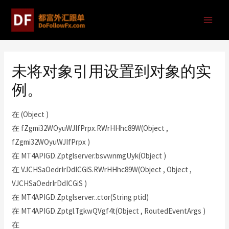
未将对象引用设置到对象的实
例。
在 (Object )
在 fZgmi32WOyuWJIfPrpx.RWrHHhc89W(Object ,
fZgmi32WOyuWJIfPrpx )
在 MT4APIGD.Zptglserver.bsvwnmgUyk(Object )
在 VJCHSaOedrIrDdICGiS.RWrHHhc89W(Object , Object ,
VJCHSaOedrIrDdICGiS )
在 MT4APIGD.Zptglserver..ctor(String ptid)
在 MT4APIGD.Zptgl.TgkwQVgf4t(Object , RoutedEventArgs )
在