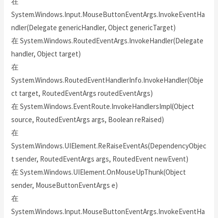
在
System.Windows.Input.MouseButtonEventArgs.InvokeEventHa
ndler(Delegate genericHandler, Object genericTarget)
在 System.Windows.RoutedEventArgs.InvokeHandler(Delegate
handler, Object target)
在
System.Windows.RoutedEventHandlerInfo.InvokeHandler(Obje
ct target, RoutedEventArgs routedEventArgs)
在 System.Windows.EventRoute.InvokeHandlersImpl(Object
source, RoutedEventArgs args, Boolean reRaised)
在
System.Windows.UIElement.ReRaiseEventAs(DependencyObjec
t sender, RoutedEventArgs args, RoutedEvent newEvent)
在 System.Windows.UIElement.OnMouseUpThunk(Object
sender, MouseButtonEventArgs e)
在
System.Windows.Input.MouseButtonEventArgs.InvokeEventHa