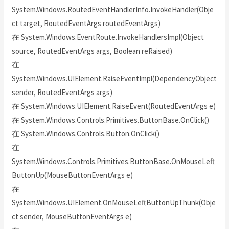
System.Windows.RoutedEventHandlerInfo.InvokeHandler(Obje
ct target, RoutedEventArgs routedEventArgs)
在 System.Windows.EventRoute.InvokeHandlersImpl(Object
source, RoutedEventArgs args, Boolean reRaised)
在
System.Windows.UIElement.RaiseEventImpl(DependencyObject
sender, RoutedEventArgs args)
在 System.Windows.UIElement.RaiseEvent(RoutedEventArgs e)
在 System.Windows.Controls.Primitives.ButtonBase.OnClick()
在 System.Windows.Controls.Button.OnClick()
在
System.Windows.Controls.Primitives.ButtonBase.OnMouseLeft
ButtonUp(MouseButtonEventArgs e)
在
System.Windows.UIElement.OnMouseLeftButtonUpThunk(Obje
ct sender, MouseButtonEventArgs e)