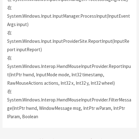
在
System.Windows.Input.InputManager.ProcessInput(InputEvent
Args input)
在
System.Windows.Input.InputProviderSite.ReportInput(InputRe
port inputReport)
在
System.Windows.Interop.HwndMouseInputProvider.ReportInpu
t(IntPtr hwnd, InputMode mode, Int32 timestamp,
RawMouseActions actions, Int32 x, Int32 y, Int32 wheel)
在
System.Windows.Interop.HwndMouseInputProvider.FilterMessa
ge(IntPtr hwnd, WindowMessage msg, IntPtr wParam, IntPtr
lParam, Boolean