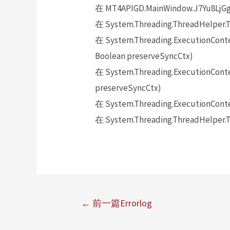
在 MT4APIGD.MainWindow.J7Yu8LjGg
在 System.Threading.ThreadHelper.T
在 System.Threading.ExecutionContex
Boolean preserveSyncCtx)
在 System.Threading.ExecutionContex
preserveSyncCtx)
在 System.Threading.ExecutionConte
在 System.Threading.ThreadHelper.T
←
前一篇Errorlog