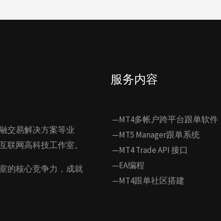
服务内容
—MT4多帐户跨平台跟单软件
融交易解决方案等业
—MT5 Manager跟单系统
互联网高科技工作室。
—MT4 Trade API 接口
—EA编程
室的核心竞争力，成就
—MT4跟单社区搭建