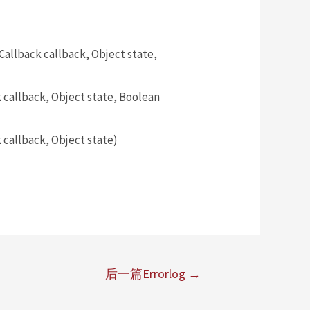
llback callback, Object state,
allback, Object state, Boolean
callback, Object state)
后一篇Errorlog
→