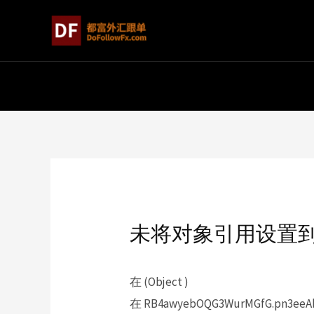
未将对象引用设置
在 (Object )
在 RB4awyebOQG3WurMGfG.pn3eeAb