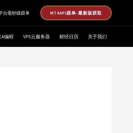
MT4API跟单-最新版获取
平台毫秒级跟单
EA编程
VPS云服务器
财经日历
关于我们