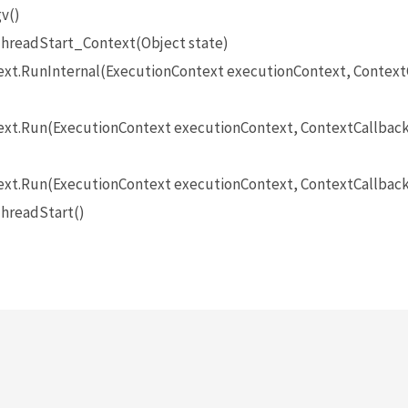
v()
hreadStart_Context(Object state)
t.RunInternal(ExecutionContext executionContext, ContextCa
t.Run(ExecutionContext executionContext, ContextCallback c
xt.Run(ExecutionContext executionContext, ContextCallback 
hreadStart()