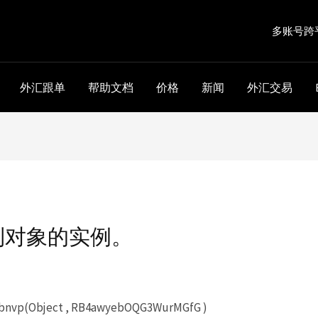
多账号跨
外汇跟单
帮助文档
价格
新闻
外汇交易
到对象的实例。
nvp(Object , RB4awyebOQG3WurMGfG )