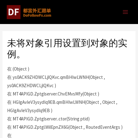
未将对象引用设置到对象的实
例。
在 (Object )
在 ys0ACK9ZHDWCLjlQKvc.qmBHIwLWNH(Object ,
ys0ACK9ZHDWCLjlQKvc )
在 MT4APIGD.Zptglserver.ChvEMvsMfy(Object )
在 HGIgAvIeV3ysydIq9EB.qmBHIwLWNH(Object , Object ,
HGIgAvIeV3ysydIq9EB )
在 MT4APIGD.Zptglserver..ctor(String ptid)
在 MT4APIGD.Zptgl.WilEpnZX6G(Object , RoutedEventArgs )
在