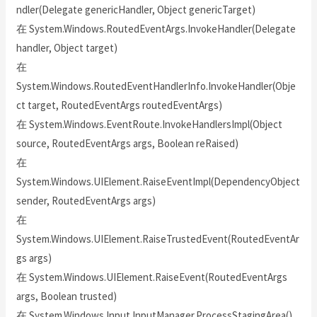
ndler(Delegate genericHandler, Object genericTarget)
在 System.Windows.RoutedEventArgs.InvokeHandler(Delegate
handler, Object target)
在
System.Windows.RoutedEventHandlerInfo.InvokeHandler(Obje
ct target, RoutedEventArgs routedEventArgs)
在 System.Windows.EventRoute.InvokeHandlersImpl(Object
source, RoutedEventArgs args, Boolean reRaised)
在
System.Windows.UIElement.RaiseEventImpl(DependencyObject
sender, RoutedEventArgs args)
在
System.Windows.UIElement.RaiseTrustedEvent(RoutedEventAr
gs args)
在 System.Windows.UIElement.RaiseEvent(RoutedEventArgs
args, Boolean trusted)
在 System.Windows.Input.InputManager.ProcessStagingArea()