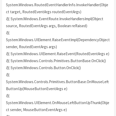
System.Windows.RoutedEventHandlerInfo.InvokeHandler(Obje
ct target, RoutedEventArgs routedEventArgs)
在 System.Windows.EventRoute.InvokeHandlersImpl(Object
source, RoutedEventArgs args, Boolean reRaised)
在
System.Windows.UIElement.RaiseEventImpl(DependencyObject
sender, RoutedEventArgs args)
在 System.Windows.UIElement.RaiseEvent(RoutedEventArgs e)
在 System.Windows.Controls.Primitives.ButtonBase.OnClick()
在 System.Windows.Controls.Button.OnClick()
在
System.Windows.Controls.Primitives.ButtonBase.OnMouseLeft
ButtonUp(MouseButtonEventArgs e)
在
System.Windows.UIElement.OnMouseLeftButtonUpThunk(Obje
ct sender, MouseButtonEventArgs e)