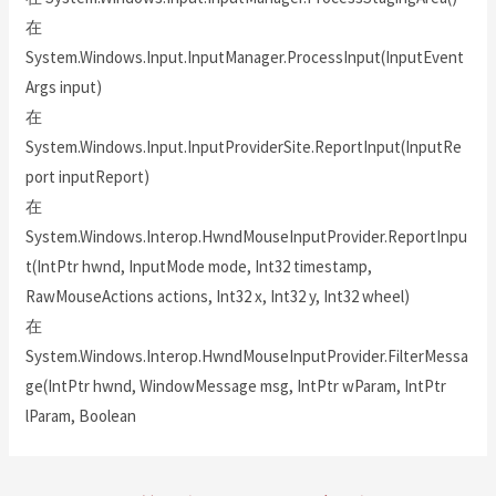
在
System.Windows.Input.InputManager.ProcessInput(InputEvent
Args input)
在
System.Windows.Input.InputProviderSite.ReportInput(InputRe
port inputReport)
在
System.Windows.Interop.HwndMouseInputProvider.ReportInpu
t(IntPtr hwnd, InputMode mode, Int32 timestamp,
RawMouseActions actions, Int32 x, Int32 y, Int32 wheel)
在
System.Windows.Interop.HwndMouseInputProvider.FilterMessa
ge(IntPtr hwnd, WindowMessage msg, IntPtr wParam, IntPtr
lParam, Boolean