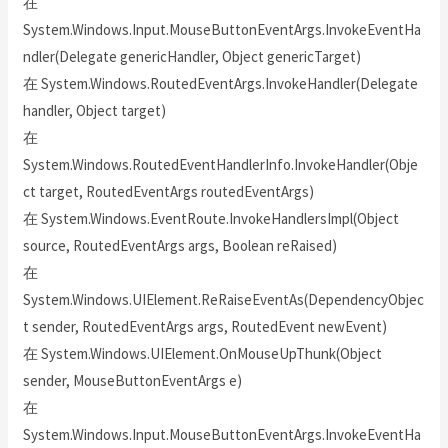
在
System.Windows.Input.MouseButtonEventArgs.InvokeEventHa
ndler(Delegate genericHandler, Object genericTarget)
在 System.Windows.RoutedEventArgs.InvokeHandler(Delegate
handler, Object target)
在
System.Windows.RoutedEventHandlerInfo.InvokeHandler(Obje
ct target, RoutedEventArgs routedEventArgs)
在 System.Windows.EventRoute.InvokeHandlersImpl(Object
source, RoutedEventArgs args, Boolean reRaised)
在
System.Windows.UIElement.ReRaiseEventAs(DependencyObjec
t sender, RoutedEventArgs args, RoutedEvent newEvent)
在 System.Windows.UIElement.OnMouseUpThunk(Object
sender, MouseButtonEventArgs e)
在
System.Windows.Input.MouseButtonEventArgs.InvokeEventHa