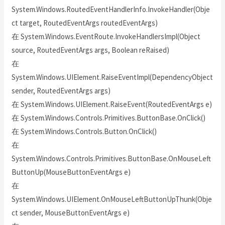
System.Windows.RoutedEventHandlerInfo.InvokeHandler(Obje
ct target, RoutedEventArgs routedEventArgs)
在 System.Windows.EventRoute.InvokeHandlersImpl(Object
source, RoutedEventArgs args, Boolean reRaised)
在
System.Windows.UIElement.RaiseEventImpl(DependencyObject
sender, RoutedEventArgs args)
在 System.Windows.UIElement.RaiseEvent(RoutedEventArgs e)
在 System.Windows.Controls.Primitives.ButtonBase.OnClick()
在 System.Windows.Controls.Button.OnClick()
在
System.Windows.Controls.Primitives.ButtonBase.OnMouseLeft
ButtonUp(MouseButtonEventArgs e)
在
System.Windows.UIElement.OnMouseLeftButtonUpThunk(Obje
ct sender, MouseButtonEventArgs e)