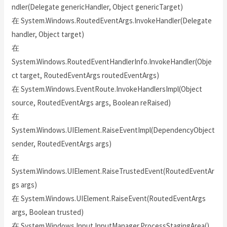
ndler(Delegate genericHandler, Object genericTarget)
在 System.Windows.RoutedEventArgs.InvokeHandler(Delegate
handler, Object target)
在
System.Windows.RoutedEventHandlerInfo.InvokeHandler(Obje
ct target, RoutedEventArgs routedEventArgs)
在 System.Windows.EventRoute.InvokeHandlersImpl(Object
source, RoutedEventArgs args, Boolean reRaised)
在
System.Windows.UIElement.RaiseEventImpl(DependencyObject
sender, RoutedEventArgs args)
在
System.Windows.UIElement.RaiseTrustedEvent(RoutedEventAr
gs args)
在 System.Windows.UIElement.RaiseEvent(RoutedEventArgs
args, Boolean trusted)
在 System.Windows.Input.InputManager.ProcessStagingArea()