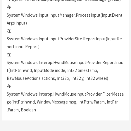
在
System.Windows.Input.InputManager.ProcessInput(InputEvent
Args input)
在
System.Windows.Input.InputProviderSite.ReportInput(InputRe
port inputReport)
在
System.Windows.Interop.HwndMouseInputProvider.ReportInpu
t(IntPtr hwnd, InputMode mode, Int32 timestamp,
RawMouseActions actions, Int32 x, Int32 y, Int32 wheel)
在
System.Windows.Interop.HwndMouseInputProvider.FilterMessa
ge(IntPtr hwnd, WindowMessage msg, IntPtr wParam, IntPtr
lParam, Boolean