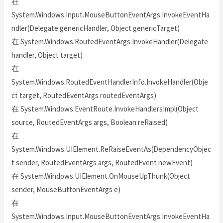
在
System.Windows.Input.MouseButtonEventArgs.InvokeEventHa
ndler(Delegate genericHandler, Object genericTarget)
在 System.Windows.RoutedEventArgs.InvokeHandler(Delegate
handler, Object target)
在
System.Windows.RoutedEventHandlerInfo.InvokeHandler(Obje
ct target, RoutedEventArgs routedEventArgs)
在 System.Windows.EventRoute.InvokeHandlersImpl(Object
source, RoutedEventArgs args, Boolean reRaised)
在
System.Windows.UIElement.ReRaiseEventAs(DependencyObjec
t sender, RoutedEventArgs args, RoutedEvent newEvent)
在 System.Windows.UIElement.OnMouseUpThunk(Object
sender, MouseButtonEventArgs e)
在
System.Windows.Input.MouseButtonEventArgs.InvokeEventHa