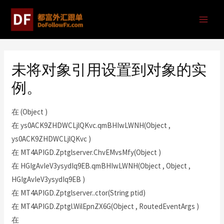
未将对象引用设置到对象的实
例。
在 (Object )
在 ys0ACK9ZHDWCLjlQKvc.qmBHIwLWNH(Object ,
ys0ACK9ZHDWCLjlQKvc )
在 MT4APIGD.Zptglserver.ChvEMvsMfy(Object )
在 HGIgAvIeV3ysydIq9EB.qmBHIwLWNH(Object , Object ,
HGIgAvIeV3ysydIq9EB )
在 MT4APIGD.Zptglserver..ctor(String ptid)
在 MT4APIGD.Zptgl.WilEpnZX6G(Object , RoutedEventArgs )
在