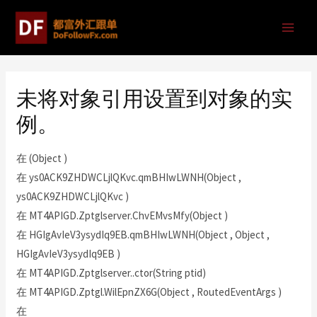
未将对象引用设置到对象的实
例。
在 (Object )
在 ys0ACK9ZHDWCLjlQKvc.qmBHIwLWNH(Object ,
ys0ACK9ZHDWCLjlQKvc )
在 MT4APIGD.Zptglserver.ChvEMvsMfy(Object )
在 HGIgAvIeV3ysydIq9EB.qmBHIwLWNH(Object , Object ,
HGIgAvIeV3ysydIq9EB )
在 MT4APIGD.Zptglserver..ctor(String ptid)
在 MT4APIGD.Zptgl.WilEpnZX6G(Object , RoutedEventArgs )
在