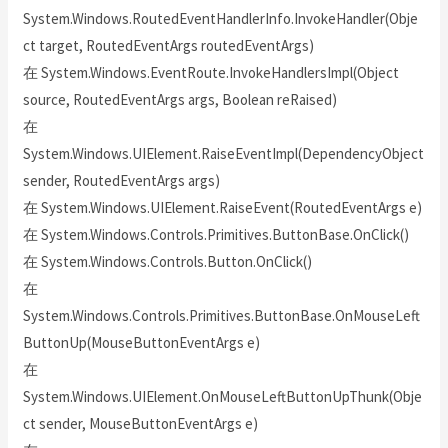
System.Windows.RoutedEventHandlerInfo.InvokeHandler(Obje
ct target, RoutedEventArgs routedEventArgs)
在 System.Windows.EventRoute.InvokeHandlersImpl(Object
source, RoutedEventArgs args, Boolean reRaised)
在
System.Windows.UIElement.RaiseEventImpl(DependencyObject
sender, RoutedEventArgs args)
在 System.Windows.UIElement.RaiseEvent(RoutedEventArgs e)
在 System.Windows.Controls.Primitives.ButtonBase.OnClick()
在 System.Windows.Controls.Button.OnClick()
在
System.Windows.Controls.Primitives.ButtonBase.OnMouseLeft
ButtonUp(MouseButtonEventArgs e)
在
System.Windows.UIElement.OnMouseLeftButtonUpThunk(Obje
ct sender, MouseButtonEventArgs e)