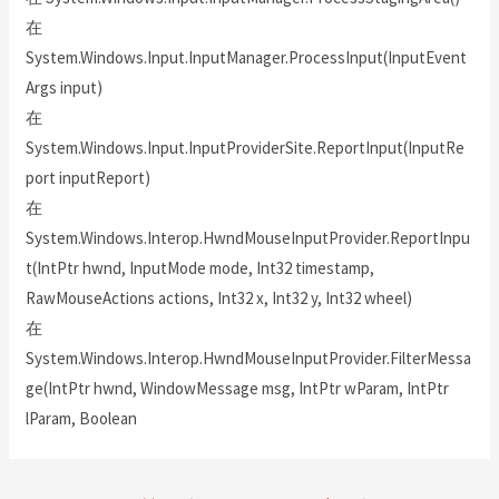
在
System.Windows.Input.InputManager.ProcessInput(InputEvent
Args input)
在
System.Windows.Input.InputProviderSite.ReportInput(InputRe
port inputReport)
在
System.Windows.Interop.HwndMouseInputProvider.ReportInpu
t(IntPtr hwnd, InputMode mode, Int32 timestamp,
RawMouseActions actions, Int32 x, Int32 y, Int32 wheel)
在
System.Windows.Interop.HwndMouseInputProvider.FilterMessa
ge(IntPtr hwnd, WindowMessage msg, IntPtr wParam, IntPtr
lParam, Boolean