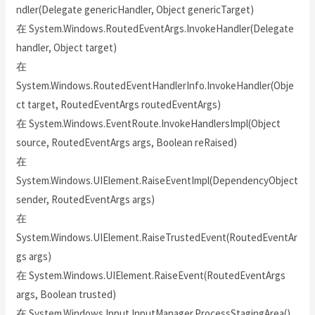
ndler(Delegate genericHandler, Object genericTarget)
在 System.Windows.RoutedEventArgs.InvokeHandler(Delegate
handler, Object target)
在
System.Windows.RoutedEventHandlerInfo.InvokeHandler(Obje
ct target, RoutedEventArgs routedEventArgs)
在 System.Windows.EventRoute.InvokeHandlersImpl(Object
source, RoutedEventArgs args, Boolean reRaised)
在
System.Windows.UIElement.RaiseEventImpl(DependencyObject
sender, RoutedEventArgs args)
在
System.Windows.UIElement.RaiseTrustedEvent(RoutedEventAr
gs args)
在 System.Windows.UIElement.RaiseEvent(RoutedEventArgs
args, Boolean trusted)
在 System.Windows.Input.InputManager.ProcessStagingArea()