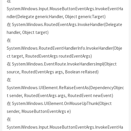
在
System.Windows.Input.MouseButtonEventArgs.InvokeEventHa
ndler(Delegate genericHandler, Object genericTarget)
在 System.Windows.RoutedEventArgs.InvokeHandler(Delegate
handler, Object target)
在
System.Windows.RoutedEventHandlerInfo.InvokeHandler(Obje
ct target, RoutedEventArgs routedEventArgs)
在 System.Windows.EventRoute.InvokeHandlersImpl(Object
source, RoutedEventArgs args, Boolean reRaised)
在
System.Windows.UIElement.ReRaiseEventAs(DependencyObjec
t sender, RoutedEventArgs args, RoutedEvent newEvent)
在 System.Windows.UIElement.OnMouseUpThunk(Object
sender, MouseButtonEventArgs e)
在
System.Windows.Input.MouseButtonEventArgs.InvokeEventHa