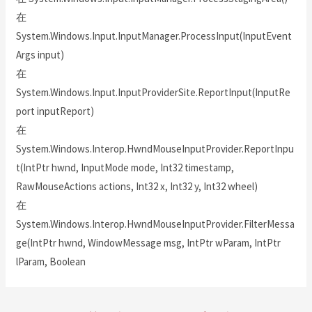
在
System.Windows.Input.InputManager.ProcessInput(InputEvent
Args input)
在
System.Windows.Input.InputProviderSite.ReportInput(InputRe
port inputReport)
在
System.Windows.Interop.HwndMouseInputProvider.ReportInpu
t(IntPtr hwnd, InputMode mode, Int32 timestamp,
RawMouseActions actions, Int32 x, Int32 y, Int32 wheel)
在
System.Windows.Interop.HwndMouseInputProvider.FilterMessa
ge(IntPtr hwnd, WindowMessage msg, IntPtr wParam, IntPtr
lParam, Boolean