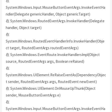
在
System.Windows.Input.MouseButtonEventArgs.InvokeEventHa
ndler(Delegate genericHandler, Object genericTarget)
在 System.Windows.RoutedEventArgs.InvokeHandler(Delegate
handler, Object target)
在
System.Windows.RoutedEventHandlerInfo.InvokeHandler(Obje
ct target, RoutedEventArgs routedEventArgs)
在 System.Windows.EventRoute.InvokeHandlersImpl(Object
source, RoutedEventArgs args, Boolean reRaised)
在
System.Windows.UIElement.ReRaiseEventAs(DependencyObjec
t sender, RoutedEventArgs args, RoutedEvent newEvent)
在 System.Windows.UIElement.OnMouseUpThunk(Object
sender, MouseButtonEventArgs e)
在
System.Windows.Input.MouseButtonEventArgs.InvokeEventHa