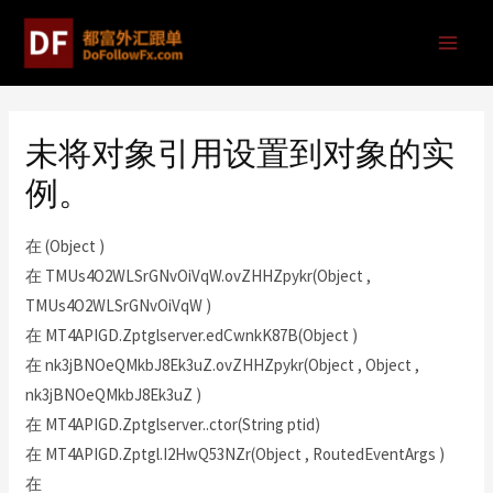
未将对象引用设置到对象的实
例。
在 (Object )
在 TMUs4O2WLSrGNvOiVqW.ovZHHZpykr(Object ,
TMUs4O2WLSrGNvOiVqW )
在 MT4APIGD.Zptglserver.edCwnkK87B(Object )
在 nk3jBNOeQMkbJ8Ek3uZ.ovZHHZpykr(Object , Object ,
nk3jBNOeQMkbJ8Ek3uZ )
在 MT4APIGD.Zptglserver..ctor(String ptid)
在 MT4APIGD.Zptgl.I2HwQ53NZr(Object , RoutedEventArgs )
在