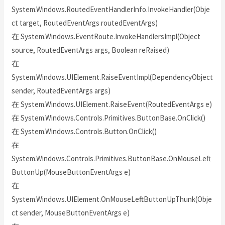
System.Windows.RoutedEventHandlerInfo.InvokeHandler(Obje
ct target, RoutedEventArgs routedEventArgs)
在 System.Windows.EventRoute.InvokeHandlersImpl(Object
source, RoutedEventArgs args, Boolean reRaised)
在
System.Windows.UIElement.RaiseEventImpl(DependencyObject
sender, RoutedEventArgs args)
在 System.Windows.UIElement.RaiseEvent(RoutedEventArgs e)
在 System.Windows.Controls.Primitives.ButtonBase.OnClick()
在 System.Windows.Controls.Button.OnClick()
在
System.Windows.Controls.Primitives.ButtonBase.OnMouseLeft
ButtonUp(MouseButtonEventArgs e)
在
System.Windows.UIElement.OnMouseLeftButtonUpThunk(Obje
ct sender, MouseButtonEventArgs e)