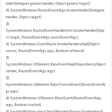
ndler(Delegate genericHandler, Object genericTarget)
在 System.Windows.RoutedEventArgs.InvokeHandler(Delegate
handler, Object target)
在
System.Windows.RoutedEventHandlerInfo.InvokeHandler(Obje
ct target, RoutedEventArgs routedEventArgs)
在 System.Windows.EventRoute.InvokeHandlersImpl(Object
source, RoutedEventArgs args, Boolean reRaised)
在
System.Windows.UIElement.RaiseEventImpl(DependencyObject
sender, RoutedEventArgs args)
在
System.Windows.UIElement.RaiseTrustedEvent(RoutedEventAr
gs args)
在 System.Windows.UIElement.RaiseEvent(RoutedEventArgs
args, Boolean trusted)
在 System.Windows.Input.InputManager.ProcessStagingArea()