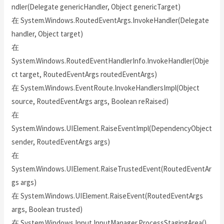
ndler(Delegate genericHandler, Object genericTarget)
在 System.Windows.RoutedEventArgs.InvokeHandler(Delegate
handler, Object target)
在
System.Windows.RoutedEventHandlerInfo.InvokeHandler(Obje
ct target, RoutedEventArgs routedEventArgs)
在 System.Windows.EventRoute.InvokeHandlersImpl(Object
source, RoutedEventArgs args, Boolean reRaised)
在
System.Windows.UIElement.RaiseEventImpl(DependencyObject
sender, RoutedEventArgs args)
在
System.Windows.UIElement.RaiseTrustedEvent(RoutedEventAr
gs args)
在 System.Windows.UIElement.RaiseEvent(RoutedEventArgs
args, Boolean trusted)
在 System.Windows.Input.InputManager.ProcessStagingArea()