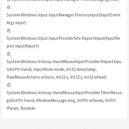
在
System.Windows.Input.InputManager.ProcessInput(InputEvent
Args input)
在
System.Windows.Input.InputProviderSite.ReportInput(InputRe
port inputReport)
在
System.Windows.Interop.HwndMouseInputProvider.ReportInpu
t(IntPtr hwnd, InputMode mode, Int32 timestamp,
RawMouseActions actions, Int32 x, Int32 y, Int32 wheel)
在
System.Windows.Interop.HwndMouseInputProvider.FilterMessa
ge(IntPtr hwnd, WindowMessage msg, IntPtr wParam, IntPtr
lParam, Boolean