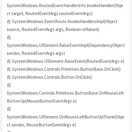
System.Windows.RoutedEventHandlerInfo.InvokeHandler(Obje
ct target, RoutedEventArgs routedEventArgs)
在 System.Windows.EventRoute.InvokeHandlersImpl(Object
source, RoutedEventArgs args, Boolean reRaised)
在
System.Windows.UIElement.RaiseEventImpl(DependencyObject
sender, RoutedEventArgs args)
在 System.Windows.UIElement.RaiseEvent(RoutedEventArgs e)
在 System.Windows.Controls.Primitives.ButtonBase.OnClick()
在 System.Windows.Controls.Button.OnClick()
在
System.Windows.Controls.Primitives.ButtonBase.OnMouseLeft
ButtonUp(MouseButtonEventArgs e)
在
System.Windows.UIElement.OnMouseLeftButtonUpThunk(Obje
ct sender, MouseButtonEventArgs e)