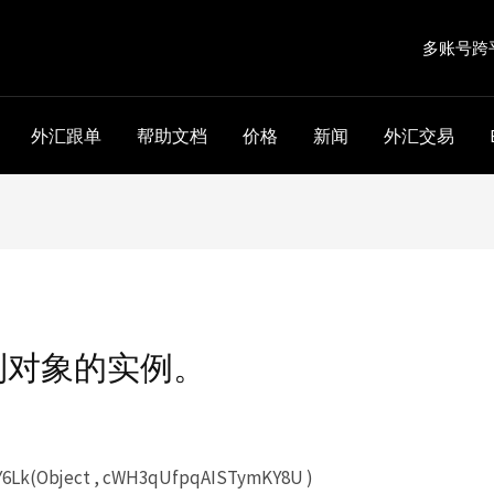
多账号跨
外汇跟单
帮助文档
价格
新闻
外汇交易
到对象的实例。
Lk(Object , cWH3qUfpqAISTymKY8U )