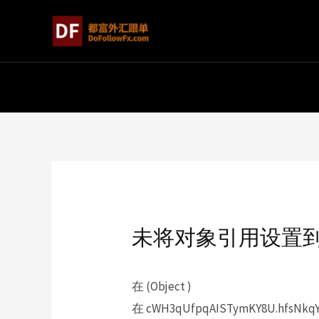
未将对象引用设置
在 (Object )
在 cWH3qUfpqAISTymKY8U.hfsNkqY6