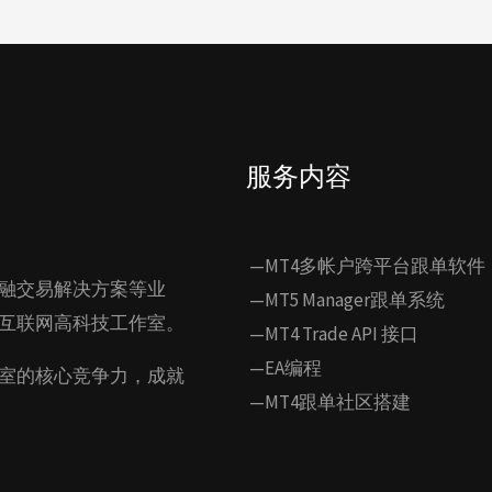
服务内容
—MT4多帐户跨平台跟单软件
融交易解决方案等业
—MT5 Manager跟单系统
互联网高科技工作室。
—MT4 Trade API 接口
—EA编程
室的核心竞争力，成就
—MT4跟单社区搭建