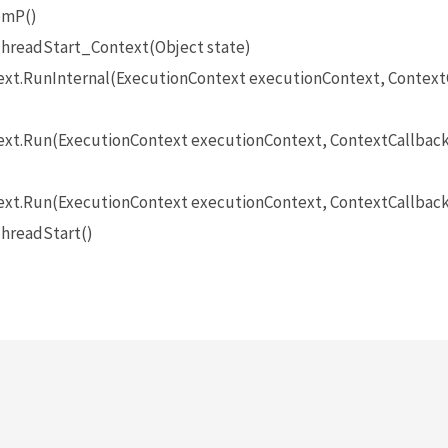
pmP()
hreadStart_Context(Object state)
t.RunInternal(ExecutionContext executionContext, ContextCa
t.Run(ExecutionContext executionContext, ContextCallback c
xt.Run(ExecutionContext executionContext, ContextCallback 
hreadStart()