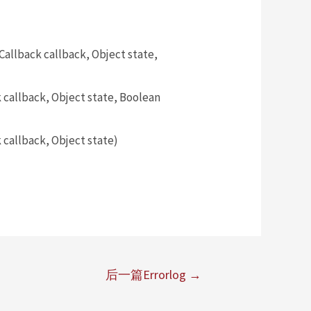
llback callback, Object state,
allback, Object state, Boolean
callback, Object state)
后一篇Errorlog
→