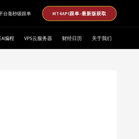
MT4API跟单-最新版获取
平台毫秒级跟单
EA编程
VPS云服务器
财经日历
关于我们