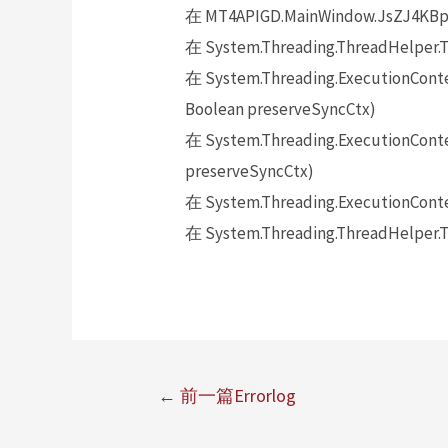
在 MT4APIGD.MainWindow.JsZJ4KB
在 System.Threading.ThreadHelper.T
在 System.Threading.ExecutionContex
Boolean preserveSyncCtx)
在 System.Threading.ExecutionContex
preserveSyncCtx)
在 System.Threading.ExecutionConte
在 System.Threading.ThreadHelper.T
←
前一篇Errorlog