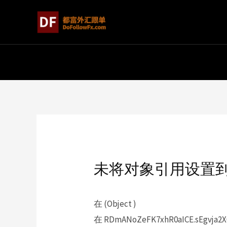
未将对象引用设置
在 (Object )
在 RDmANoZeFK7xhR0aICE.sEgvja2X0