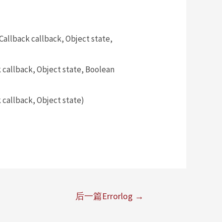
llback callback, Object state,
allback, Object state, Boolean
callback, Object state)
后一篇Errorlog
→