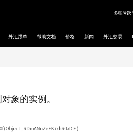
多账号跨
外汇跟单
帮助文档
价格
新闻
外汇交易
到对象的实例。
f(Object , RDmANoZeFK7xhR0aICE )