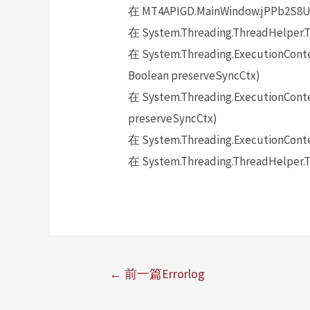
在 MT4APIGD.MainWindow.jPPb2S8U
在 System.Threading.ThreadHelper.T
在 System.Threading.ExecutionContex
Boolean preserveSyncCtx)
在 System.Threading.ExecutionContex
preserveSyncCtx)
在 System.Threading.ExecutionConte
在 System.Threading.ThreadHelper.T
←
前一篇Errorlog