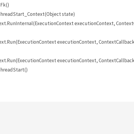
Fk()
hreadStart_Context(Object state)
t.RunInternal(ExecutionContext executionContext, ContextCa
t.Run(ExecutionContext executionContext, ContextCallback c
xt.Run(ExecutionContext executionContext, ContextCallback 
hreadStart()