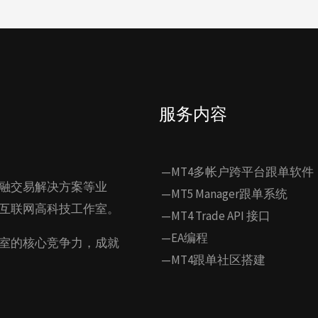
服务内容
—MT4多帐户跨平台跟单软件
融交易解决方案等业
—MT5 Manager跟单系统
互联网高科技工作室。
—MT4 Trade API 接口
—EA编程
室的核心竞争力，成就
—MT4跟单社区搭建