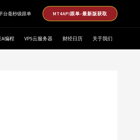
MT4API跟单-最新版获取
平台毫秒级跟单
EA编程
VPS云服务器
财经日历
关于我们