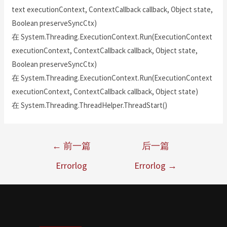
text executionContext, ContextCallback callback, Object state,
Boolean preserveSyncCtx)
在 System.Threading.ExecutionContext.Run(ExecutionContext
executionContext, ContextCallback callback, Object state,
Boolean preserveSyncCtx)
在 System.Threading.ExecutionContext.Run(ExecutionContext
executionContext, ContextCallback callback, Object state)
在 System.Threading.ThreadHelper.ThreadStart()
←
前一篇
后一篇
Errorlog
Errorlog
→