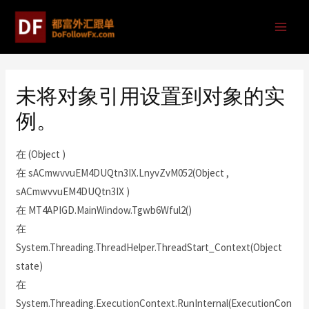
未将对象引用设置到对象的实
例。
在 (Object )
在 sACmwvvuEM4DUQtn3IX.LnyvZvM052(Object ,
sACmwvvuEM4DUQtn3IX )
在 MT4APIGD.MainWindow.Tgwb6Wful2()
在
System.Threading.ThreadHelper.ThreadStart_Context(Object
state)
在
System.Threading.ExecutionContext.RunInternal(ExecutionCon