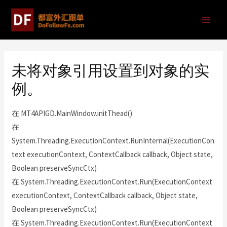
未将对象引用设置到对象的实
例。
在 MT4APIGD.MainWindow.initThead()
在
System.Threading.ExecutionContext.RunInternal(ExecutionCon
text executionContext, ContextCallback callback, Object state,
Boolean preserveSyncCtx)
在 System.Threading.ExecutionContext.Run(ExecutionContext
executionContext, ContextCallback callback, Object state,
Boolean preserveSyncCtx)
在 System.Threading.ExecutionContext.Run(ExecutionContext