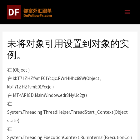
未将对象引用设置到对象的实
例。
在 (Object )
在 kbT71ZHZfvmE01Yccjc.RWrHHhc89W(Object ,
kbT71ZHZfvmE01Yccjc )
在 MT4APIGD.MainWindow.edr3NyUc2g()
在
System.Threading.ThreadHelper.ThreadStart_Context(Object
state)
在
System.Threading.ExecutionContext.RunInternal(ExecutionCon