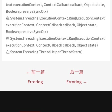
text executionContext, ContextCallback callback, Object state,
Boolean preserveSyncCtx)
在 System.Threading.ExecutionContext.Run(ExecutionContext
executionContext, ContextCallback callback, Object state,
Boolean preserveSyncCtx)
在 System.Threading.ExecutionContext.Run(ExecutionContext
executionContext, ContextCallback callback, Object state)
在 System.Threading.ThreadHelper.ThreadStart()
←
前一篇
后一篇
Errorlog
Errorlog
→