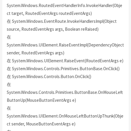
System.Windows.RoutedEventHandlerInfo.InvokeHandler(Obje
ct target, RoutedEventArgs routedEventArgs)
在 System.Windows.EventRoute.InvokeHandlersImpl(Object
source, RoutedEventArgs args, Boolean reRaised)
在
System.Windows.UIElement.RaiseEventImpl(DependencyObject
sender, RoutedEventArgs args)
在 System.Windows.UIElement.RaiseEvent(RoutedEventArgs e)
在 System.Windows.Controls.Primitives.ButtonBase.OnClick()
在 System.Windows.Controls.Button.OnClick()
在
System.Windows.Controls.Primitives.ButtonBase.OnMouseLeft
ButtonUp(MouseButtonEventArgs e)
在
System.Windows.UIElement.OnMouseLeftButtonUpThunk(Obje
ct sender, MouseButtonEventArgs e)