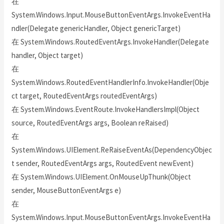
在
System.Windows.Input.MouseButtonEventArgs.InvokeEventHa
ndler(Delegate genericHandler, Object genericTarget)
在 System.Windows.RoutedEventArgs.InvokeHandler(Delegate
handler, Object target)
在
System.Windows.RoutedEventHandlerInfo.InvokeHandler(Obje
ct target, RoutedEventArgs routedEventArgs)
在 System.Windows.EventRoute.InvokeHandlersImpl(Object
source, RoutedEventArgs args, Boolean reRaised)
在
System.Windows.UIElement.ReRaiseEventAs(DependencyObjec
t sender, RoutedEventArgs args, RoutedEvent newEvent)
在 System.Windows.UIElement.OnMouseUpThunk(Object
sender, MouseButtonEventArgs e)
在
System.Windows.Input.MouseButtonEventArgs.InvokeEventHa