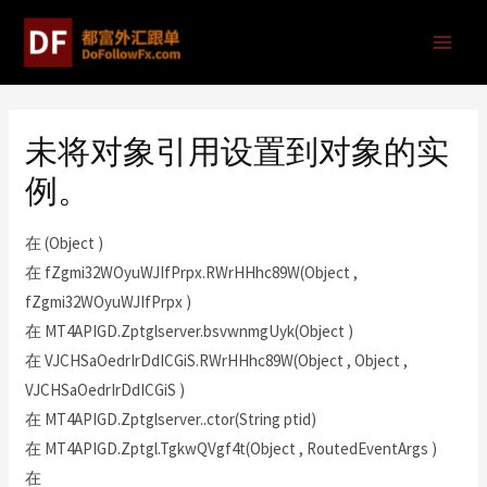
未将对象引用设置到对象的实
例。
在 (Object )
在 fZgmi32WOyuWJIfPrpx.RWrHHhc89W(Object ,
fZgmi32WOyuWJIfPrpx )
在 MT4APIGD.Zptglserver.bsvwnmgUyk(Object )
在 VJCHSaOedrIrDdICGiS.RWrHHhc89W(Object , Object ,
VJCHSaOedrIrDdICGiS )
在 MT4APIGD.Zptglserver..ctor(String ptid)
在 MT4APIGD.Zptgl.TgkwQVgf4t(Object , RoutedEventArgs )
在