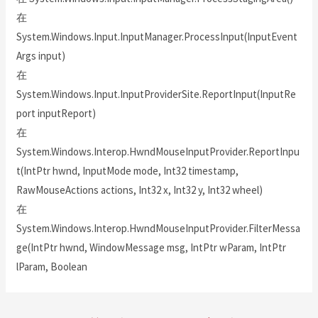
在
System.Windows.Input.InputManager.ProcessInput(InputEvent
Args input)
在
System.Windows.Input.InputProviderSite.ReportInput(InputRe
port inputReport)
在
System.Windows.Interop.HwndMouseInputProvider.ReportInpu
t(IntPtr hwnd, InputMode mode, Int32 timestamp,
RawMouseActions actions, Int32 x, Int32 y, Int32 wheel)
在
System.Windows.Interop.HwndMouseInputProvider.FilterMessa
ge(IntPtr hwnd, WindowMessage msg, IntPtr wParam, IntPtr
lParam, Boolean