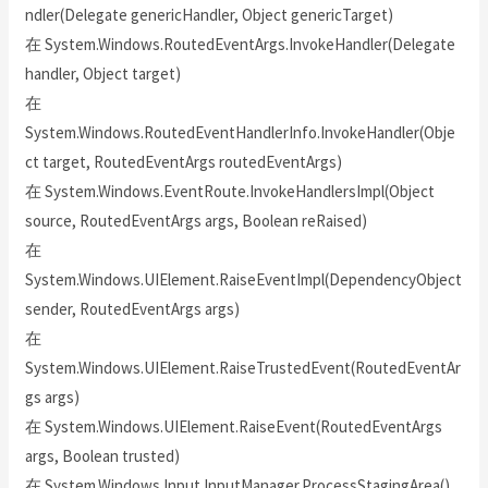
ndler(Delegate genericHandler, Object genericTarget)
在 System.Windows.RoutedEventArgs.InvokeHandler(Delegate
handler, Object target)
在
System.Windows.RoutedEventHandlerInfo.InvokeHandler(Obje
ct target, RoutedEventArgs routedEventArgs)
在 System.Windows.EventRoute.InvokeHandlersImpl(Object
source, RoutedEventArgs args, Boolean reRaised)
在
System.Windows.UIElement.RaiseEventImpl(DependencyObject
sender, RoutedEventArgs args)
在
System.Windows.UIElement.RaiseTrustedEvent(RoutedEventAr
gs args)
在 System.Windows.UIElement.RaiseEvent(RoutedEventArgs
args, Boolean trusted)
在 System.Windows.Input.InputManager.ProcessStagingArea()