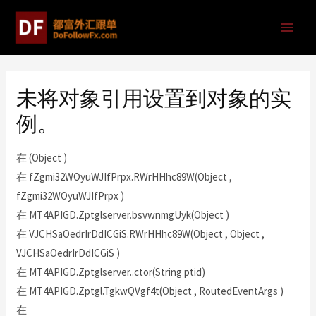
未将对象引用设置到对象的实
例。
在 (Object )
在 fZgmi32WOyuWJIfPrpx.RWrHHhc89W(Object ,
fZgmi32WOyuWJIfPrpx )
在 MT4APIGD.Zptglserver.bsvwnmgUyk(Object )
在 VJCHSaOedrIrDdICGiS.RWrHHhc89W(Object , Object ,
VJCHSaOedrIrDdICGiS )
在 MT4APIGD.Zptglserver..ctor(String ptid)
在 MT4APIGD.Zptgl.TgkwQVgf4t(Object , RoutedEventArgs )
在