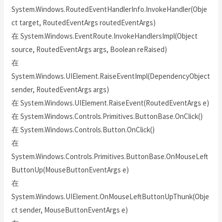
System.Windows.RoutedEventHandlerInfo.InvokeHandler(Obje
ct target, RoutedEventArgs routedEventArgs)
在 System.Windows.EventRoute.InvokeHandlersImpl(Object
source, RoutedEventArgs args, Boolean reRaised)
在
System.Windows.UIElement.RaiseEventImpl(DependencyObject
sender, RoutedEventArgs args)
在 System.Windows.UIElement.RaiseEvent(RoutedEventArgs e)
在 System.Windows.Controls.Primitives.ButtonBase.OnClick()
在 System.Windows.Controls.Button.OnClick()
在
System.Windows.Controls.Primitives.ButtonBase.OnMouseLeft
ButtonUp(MouseButtonEventArgs e)
在
System.Windows.UIElement.OnMouseLeftButtonUpThunk(Obje
ct sender, MouseButtonEventArgs e)