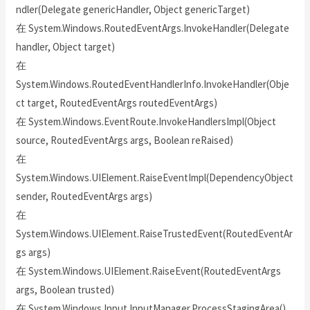
ndler(Delegate genericHandler, Object genericTarget)
在 System.Windows.RoutedEventArgs.InvokeHandler(Delegate
handler, Object target)
在
System.Windows.RoutedEventHandlerInfo.InvokeHandler(Obje
ct target, RoutedEventArgs routedEventArgs)
在 System.Windows.EventRoute.InvokeHandlersImpl(Object
source, RoutedEventArgs args, Boolean reRaised)
在
System.Windows.UIElement.RaiseEventImpl(DependencyObject
sender, RoutedEventArgs args)
在
System.Windows.UIElement.RaiseTrustedEvent(RoutedEventAr
gs args)
在 System.Windows.UIElement.RaiseEvent(RoutedEventArgs
args, Boolean trusted)
在 System.Windows.Input.InputManager.ProcessStagingArea()