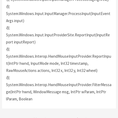
在
System.Windows.Input.InputManager.ProcessInput(InputEvent
Args input)
在
System.Windows.Input.InputProviderSite.ReportInput(InputRe
port inputReport)
在
System.Windows.Interop.HwndMouseInputProvider.ReportInpu
t(IntPtr hwnd, InputMode mode, Int32 timestamp,
RawMouseActions actions, Int32 x, Int32 y, Int32 wheel)
在
System.Windows.Interop.HwndMouseInputProvider.FilterMessa
ge(IntPtr hwnd, WindowMessage msg, IntPtr wParam, IntPtr
lParam, Boolean