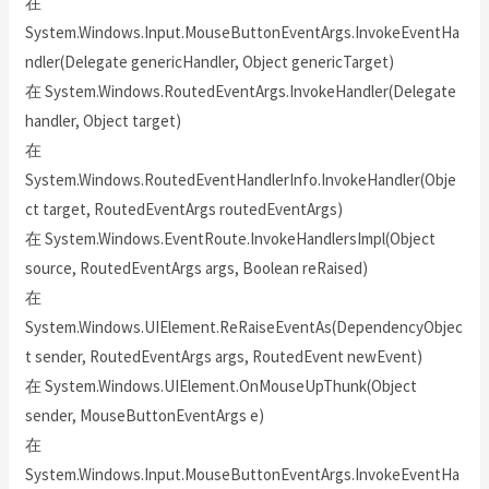
在
System.Windows.Input.MouseButtonEventArgs.InvokeEventHa
ndler(Delegate genericHandler, Object genericTarget)
在 System.Windows.RoutedEventArgs.InvokeHandler(Delegate
handler, Object target)
在
System.Windows.RoutedEventHandlerInfo.InvokeHandler(Obje
ct target, RoutedEventArgs routedEventArgs)
在 System.Windows.EventRoute.InvokeHandlersImpl(Object
source, RoutedEventArgs args, Boolean reRaised)
在
System.Windows.UIElement.ReRaiseEventAs(DependencyObjec
t sender, RoutedEventArgs args, RoutedEvent newEvent)
在 System.Windows.UIElement.OnMouseUpThunk(Object
sender, MouseButtonEventArgs e)
在
System.Windows.Input.MouseButtonEventArgs.InvokeEventHa