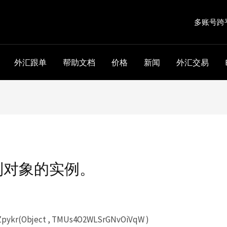
多账号跨
外汇跟单
帮助文档
价格
新闻
外汇交易
到对象的实例。
ykr(Object , TMUs4O2WLSrGNvOiVqW )