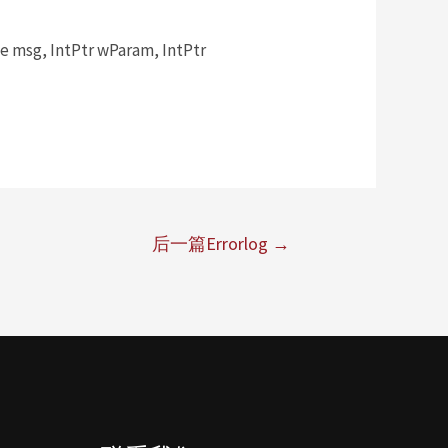
msg, IntPtr wParam, IntPtr
后一篇Errorlog
→