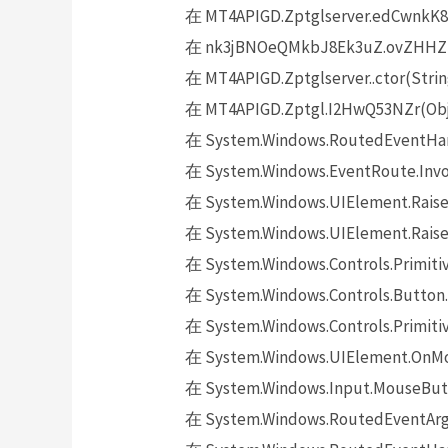
在 MT4APIGD.Zptglserver.edCwnkK8
在 nk3jBNOeQMkbJ8Ek3uZ.ovZHHZpyk
在 MT4APIGD.Zptglserver..ctor(Strin
在 MT4APIGD.Zptgl.I2HwQ53NZr(Obje
在 System.Windows.RoutedEventHand
在 System.Windows.EventRoute.Invok
在 System.Windows.UIElement.Raise
在 System.Windows.UIElement.Raise
在 System.Windows.Controls.Primitiv
在 System.Windows.Controls.Button.
在 System.Windows.Controls.Primit
在 System.Windows.UIElement.OnMo
在 System.Windows.Input.MouseButt
在 System.Windows.RoutedEventArgs.