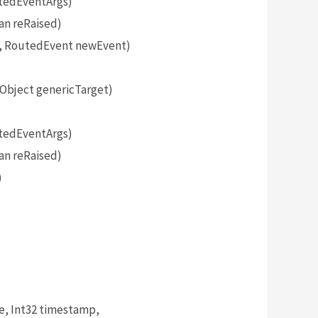
tedEventArgs)
an reRaised)
, RoutedEvent newEvent)
bject genericTarget)
tedEventArgs)
an reRaised)
)
, Int32 timestamp,