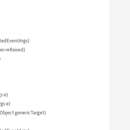
tedEventArgs)
an reRaised)
)
s e)
gs e)
bject genericTarget)