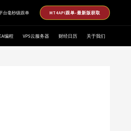
MT4API跟单-最新版获取
平台毫秒级跟单
EA编程
VPS云服务器
财经日历
关于我们