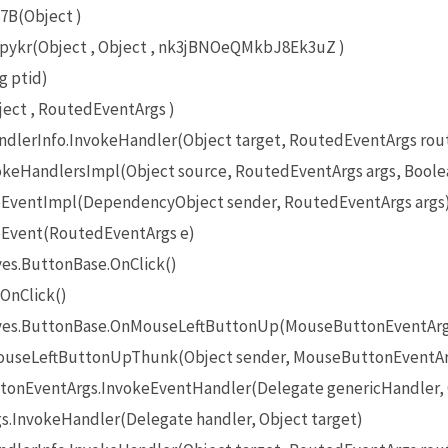
7B(Object )
r(Object , Object , nk3jBNOeQMkbJ8Ek3uZ )
g ptid)
ct , RoutedEventArgs )
lerInfo.InvokeHandler(Object target, RoutedEventArgs rou
eHandlersImpl(Object source, RoutedEventArgs args, Boole
EventImpl(DependencyObject sender, RoutedEventArgs args
Event(RoutedEventArgs e)
es.ButtonBase.OnClick()
OnClick()
ives.ButtonBase.OnMouseLeftButtonUp(MouseButtonEventArg
useLeftButtonUpThunk(Object sender, MouseButtonEventAr
onEventArgs.InvokeEventHandler(Delegate genericHandler, O
InvokeHandler(Delegate handler, Object target)