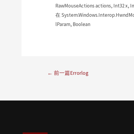
RawMouseActions actions, Int32 x, In
在 System.Windows.Interop.HwndMou
lParam, Boolean
←
前一篇Errorlog