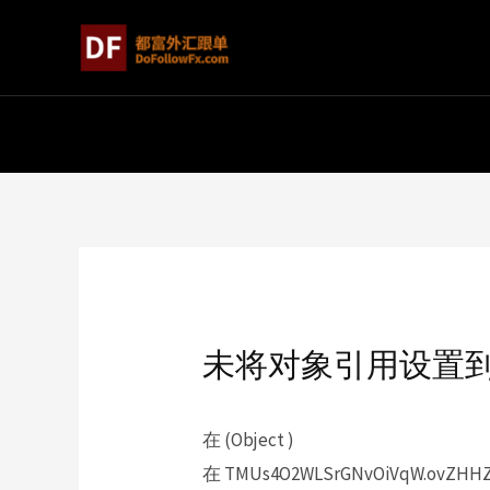
未将对象引用设置
在 (Object )
在 TMUs4O2WLSrGNvOiVqW.ovZHHZp