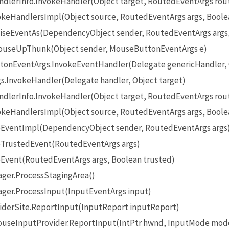
lerInfo.InvokeHandler(Object target, RoutedEventArgs rou
eHandlersImpl(Object source, RoutedEventArgs args, Boole
seEventAs(DependencyObject sender, RoutedEventArgs args
useUpThunk(Object sender, MouseButtonEventArgs e)
onEventArgs.InvokeEventHandler(Delegate genericHandler, O
InvokeHandler(Delegate handler, Object target)
lerInfo.InvokeHandler(Object target, RoutedEventArgs rou
eHandlersImpl(Object source, RoutedEventArgs args, Boole
EventImpl(DependencyObject sender, RoutedEventArgs args
TrustedEvent(RoutedEventArgs args)
Event(RoutedEventArgs args, Boolean trusted)
ger.ProcessStagingArea()
ger.ProcessInput(InputEventArgs input)
iderSite.ReportInput(InputReport inputReport)
seInputProvider.ReportInput(IntPtr hwnd, InputMode mode