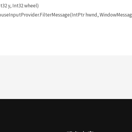
t32 y, Int32 wheel)
seInputProvider.FilterMessage(IntPtr hwnd, WindowMessage 