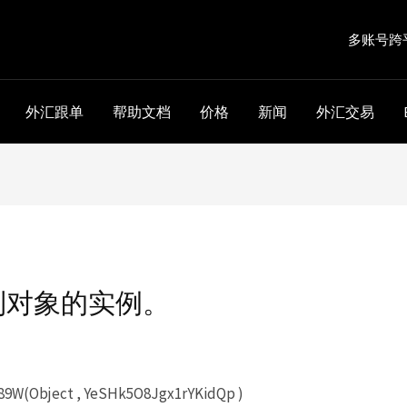
多账号跨
外汇跟单
帮助文档
价格
新闻
外汇交易
到对象的实例。
W(Object , YeSHk5O8Jgx1rYKidQp )