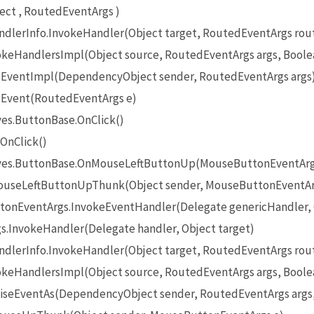
ct , RoutedEventArgs )
lerInfo.InvokeHandler(Object target, RoutedEventArgs rou
eHandlersImpl(Object source, RoutedEventArgs args, Boole
EventImpl(DependencyObject sender, RoutedEventArgs args
Event(RoutedEventArgs e)
es.ButtonBase.OnClick()
OnClick()
ives.ButtonBase.OnMouseLeftButtonUp(MouseButtonEventArg
useLeftButtonUpThunk(Object sender, MouseButtonEventAr
onEventArgs.InvokeEventHandler(Delegate genericHandler, O
InvokeHandler(Delegate handler, Object target)
lerInfo.InvokeHandler(Object target, RoutedEventArgs rou
eHandlersImpl(Object source, RoutedEventArgs args, Boole
seEventAs(DependencyObject sender, RoutedEventArgs args