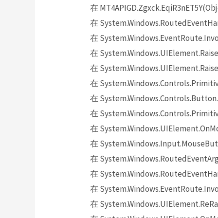
在 MT4APIGD.Zgxck.EqiR3nET5Y(Obje
在 System.Windows.RoutedEventHand
在 System.Windows.EventRoute.Invok
在 System.Windows.UIElement.Raise
在 System.Windows.UIElement.Raise
在 System.Windows.Controls.Primitiv
在 System.Windows.Controls.Button.
在 System.Windows.Controls.Primit
在 System.Windows.UIElement.OnMo
在 System.Windows.Input.MouseButt
在 System.Windows.RoutedEventArgs.
在 System.Windows.RoutedEventHand
在 System.Windows.EventRoute.Invok
在 System.Windows.UIElement.ReRai