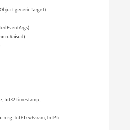
bject genericTarget)
tedEventArgs)
an reRaised)
)
, Int32 timestamp,
msg, IntPtr wParam, IntPtr