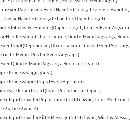
useUpThunk(Object sender, MouseButtonEventArgs e)
onEventArgs.InvokeEventHandler(Delegate genericHandler, O
InvokeHandler(Delegate handler, Object target)
lerInfo.InvokeHandler(Object target, RoutedEventArgs rou
eHandlersImpl(Object source, RoutedEventArgs args, Boole
EventImpl(DependencyObject sender, RoutedEventArgs args
TrustedEvent(RoutedEventArgs args)
Event(RoutedEventArgs args, Boolean trusted)
ger.ProcessStagingArea()
ger.ProcessInput(InputEventArgs input)
iderSite.ReportInput(InputReport inputReport)
seInputProvider.ReportInput(IntPtr hwnd, InputMode mode
t32 y, Int32 wheel)
seInputProvider.FilterMessage(IntPtr hwnd, WindowMessage 