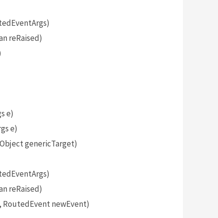
tedEventArgs)
an reRaised)
)
s e)
gs e)
bject genericTarget)
tedEventArgs)
an reRaised)
, RoutedEvent newEvent)