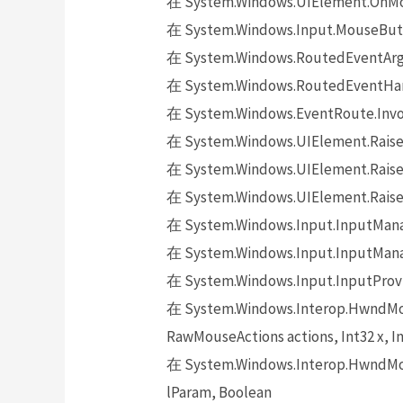
在 System.Windows.UIElement.OnMo
在 System.Windows.Input.MouseButt
在 System.Windows.RoutedEventArgs.
在 System.Windows.RoutedEventHand
在 System.Windows.EventRoute.Invok
在 System.Windows.UIElement.Raise
在 System.Windows.UIElement.Raise
在 System.Windows.UIElement.Raise
在 System.Windows.Input.InputMana
在 System.Windows.Input.InputMana
在 System.Windows.Input.InputProv
在 System.Windows.Interop.HwndMou
RawMouseActions actions, Int32 x, In
在 System.Windows.Interop.HwndMou
lParam, Boolean