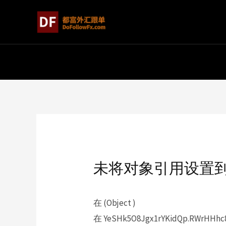
未将对象引用设置
在 (Object )
在 YeSHk5O8Jgx1rYKidQp.RWrHHhc89