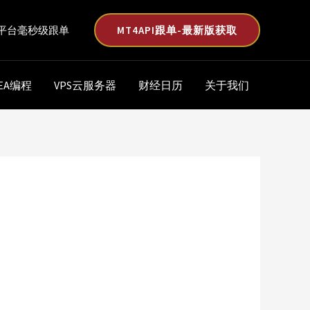
MT4API跟单-最新版获取
平台毫秒级跟单
EA编程
VPS云服务器
财经日历
关于我们