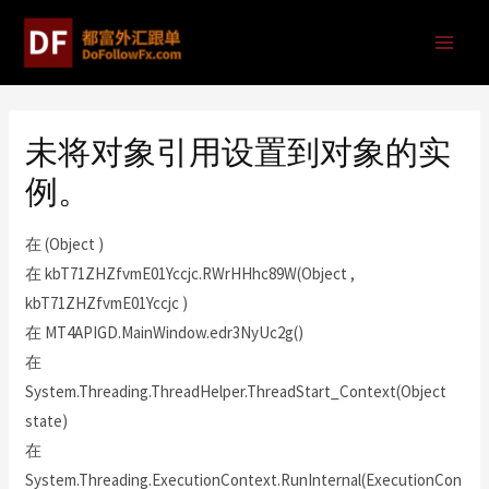
未将对象引用设置到对象的实
例。
在 (Object )
在 kbT71ZHZfvmE01Yccjc.RWrHHhc89W(Object ,
kbT71ZHZfvmE01Yccjc )
在 MT4APIGD.MainWindow.edr3NyUc2g()
在
System.Threading.ThreadHelper.ThreadStart_Context(Object
state)
在
System.Threading.ExecutionContext.RunInternal(ExecutionCon