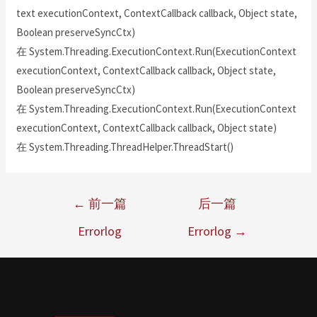
text executionContext, ContextCallback callback, Object state,
Boolean preserveSyncCtx)
在 System.Threading.ExecutionContext.Run(ExecutionContext
executionContext, ContextCallback callback, Object state,
Boolean preserveSyncCtx)
在 System.Threading.ExecutionContext.Run(ExecutionContext
executionContext, ContextCallback callback, Object state)
在 System.Threading.ThreadHelper.ThreadStart()
←
前一篇
后一篇
Errorlog
Errorlog
→