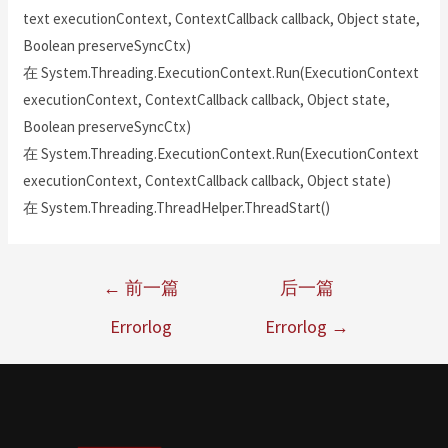
text executionContext, ContextCallback callback, Object state,
Boolean preserveSyncCtx)
在 System.Threading.ExecutionContext.Run(ExecutionContext
executionContext, ContextCallback callback, Object state,
Boolean preserveSyncCtx)
在 System.Threading.ExecutionContext.Run(ExecutionContext
executionContext, ContextCallback callback, Object state)
在 System.Threading.ThreadHelper.ThreadStart()
←
前一篇
后一篇
Errorlog
Errorlog
→