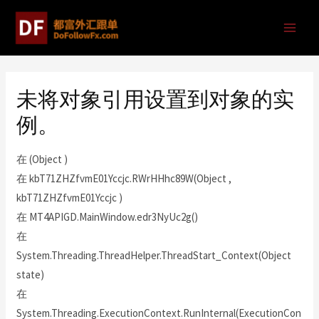
未将对象引用设置到对象的实
例。
在 (Object )
在 kbT71ZHZfvmE01Yccjc.RWrHHhc89W(Object ,
kbT71ZHZfvmE01Yccjc )
在 MT4APIGD.MainWindow.edr3NyUc2g()
在
System.Threading.ThreadHelper.ThreadStart_Context(Object
state)
在
System.Threading.ExecutionContext.RunInternal(ExecutionCon