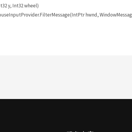
t32 y, Int32 wheel)
seInputProvider.FilterMessage(IntPtr hwnd, WindowMessage 