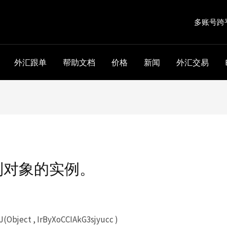
多账号跨
外汇跟单
帮助文档
价格
新闻
外汇交易
到对象的实例。
Object , IrByXoCCIAkG3sjyucc )