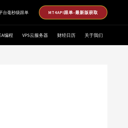
MT4API跟单-最新版获取
平台毫秒级跟单
EA编程
VPS云服务器
财经日历
关于我们