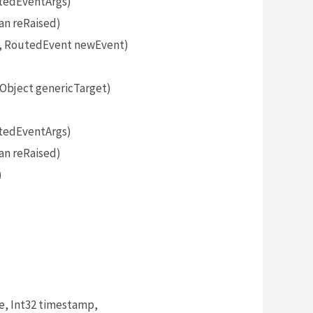
tedEventArgs)
an reRaised)
, RoutedEvent newEvent)
bject genericTarget)
tedEventArgs)
an reRaised)
)
, Int32 timestamp,