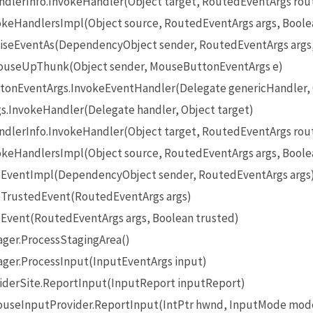
lerInfo.InvokeHandler(Object target, RoutedEventArgs rou
eHandlersImpl(Object source, RoutedEventArgs args, Boole
seEventAs(DependencyObject sender, RoutedEventArgs args
useUpThunk(Object sender, MouseButtonEventArgs e)
onEventArgs.InvokeEventHandler(Delegate genericHandler, O
InvokeHandler(Delegate handler, Object target)
lerInfo.InvokeHandler(Object target, RoutedEventArgs rou
eHandlersImpl(Object source, RoutedEventArgs args, Boole
EventImpl(DependencyObject sender, RoutedEventArgs args
TrustedEvent(RoutedEventArgs args)
Event(RoutedEventArgs args, Boolean trusted)
ger.ProcessStagingArea()
ger.ProcessInput(InputEventArgs input)
iderSite.ReportInput(InputReport inputReport)
seInputProvider.ReportInput(IntPtr hwnd, InputMode mode