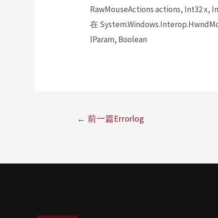
RawMouseActions actions, Int32 x, In
在 System.Windows.Interop.HwndMou
lParam, Boolean
←
前一篇Errorlog