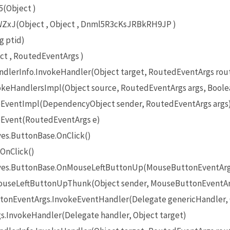
(Object )
J(Object , Object , Dnml5R3cKsJRBkRH9JP )
g ptid)
t , RoutedEventArgs )
lerInfo.InvokeHandler(Object target, RoutedEventArgs rou
eHandlersImpl(Object source, RoutedEventArgs args, Boole
EventImpl(DependencyObject sender, RoutedEventArgs args
Event(RoutedEventArgs e)
es.ButtonBase.OnClick()
OnClick()
ives.ButtonBase.OnMouseLeftButtonUp(MouseButtonEventArg
useLeftButtonUpThunk(Object sender, MouseButtonEventAr
onEventArgs.InvokeEventHandler(Delegate genericHandler, O
InvokeHandler(Delegate handler, Object target)