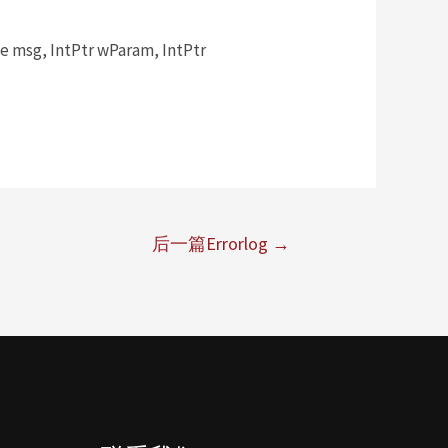
msg, IntPtr wParam, IntPtr
后一篇Errorlog
→