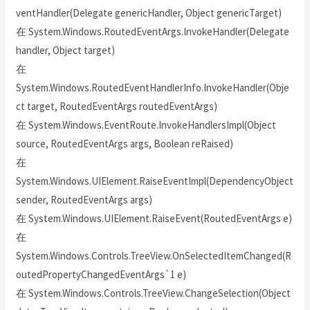
ventHandler(Delegate genericHandler, Object genericTarget)
在 System.Windows.RoutedEventArgs.InvokeHandler(Delegate
handler, Object target)
在
System.Windows.RoutedEventHandlerInfo.InvokeHandler(Obje
ct target, RoutedEventArgs routedEventArgs)
在 System.Windows.EventRoute.InvokeHandlersImpl(Object
source, RoutedEventArgs args, Boolean reRaised)
在
System.Windows.UIElement.RaiseEventImpl(DependencyObject
sender, RoutedEventArgs args)
在 System.Windows.UIElement.RaiseEvent(RoutedEventArgs e)
在
System.Windows.Controls.TreeView.OnSelectedItemChanged(R
outedPropertyChangedEventArgs`1 e)
在 System.Windows.Controls.TreeView.ChangeSelection(Object