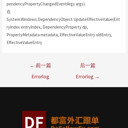
pendencyPropertyChangedEventArgs args)
在
System.Windows.DependencyObject.UpdateEffectiveValue(Ent
ryIndex entryIndex, DependencyProperty dp,
PropertyMetadata metadata, EffectiveValueEntry oldEntry,
EffectiveValueEntry
←
前一篇
后一篇
Errorlog
Errorlog
→