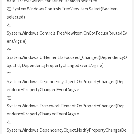
data, TreeViewItem container, Boolean selected)
在 System.Windows.Controls.TreeViewItem.Select(Boolean
selected)
在
System.Windows.Controls.TreeViewItem.OnGotFocus(RoutedEv
entArgs e)
在
System.Windows.UIElement.IsFocused_Changed(DependencyO
bject d, DependencyPropertyChangedEventArgs e)
在
System.Windows.DependencyObject.OnPropertyChanged(Dep
endencyPropertyChangedEventArgs e)
在
System.Windows.FrameworkElement.OnPropertyChanged(Dep
endencyPropertyChangedEventArgs e)
在
System.Windows.DependencyObject.NotifyPropertyChange(De