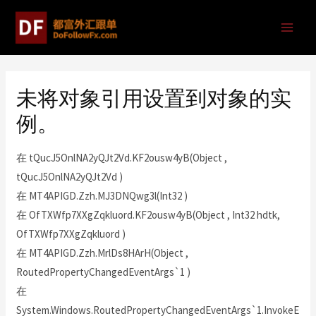
未将对象引用设置到对象的实
例。
在 tQucJ5OnlNA2yQJt2Vd.KF2ousw4yB(Object ,
tQucJ5OnlNA2yQJt2Vd )
在 MT4APIGD.Zzh.MJ3DNQwg3l(Int32 )
在 OfTXWfp7XXgZqkluord.KF2ousw4yB(Object , Int32 hdtk,
OfTXWfp7XXgZqkluord )
在 MT4APIGD.Zzh.MrlDs8HArH(Object ,
RoutedPropertyChangedEventArgs`1 )
在
System.Windows.RoutedPropertyChangedEventArgs`1.InvokeE