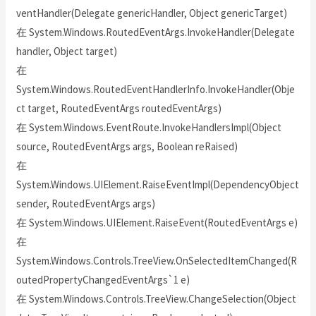
ventHandler(Delegate genericHandler, Object genericTarget)
在 System.Windows.RoutedEventArgs.InvokeHandler(Delegate
handler, Object target)
在
System.Windows.RoutedEventHandlerInfo.InvokeHandler(Obje
ct target, RoutedEventArgs routedEventArgs)
在 System.Windows.EventRoute.InvokeHandlersImpl(Object
source, RoutedEventArgs args, Boolean reRaised)
在
System.Windows.UIElement.RaiseEventImpl(DependencyObject
sender, RoutedEventArgs args)
在 System.Windows.UIElement.RaiseEvent(RoutedEventArgs e)
在
System.Windows.Controls.TreeView.OnSelectedItemChanged(R
outedPropertyChangedEventArgs`1 e)
在 System.Windows.Controls.TreeView.ChangeSelection(Object