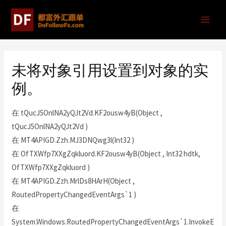
未将对象引用设置到对象的实
例。
在 tQucJ5OnlNA2yQJt2Vd.KF2ousw4yB(Object ,
tQucJ5OnlNA2yQJt2Vd )
在 MT4APIGD.Zzh.MJ3DNQwg3l(Int32 )
在 OfTXWfp7XXgZqkluord.KF2ousw4yB(Object , Int32 hdtk,
OfTXWfp7XXgZqkluord )
在 MT4APIGD.Zzh.MrlDs8HArH(Object ,
RoutedPropertyChangedEventArgs`1 )
在
System.Windows.RoutedPropertyChangedEventArgs`1.InvokeE