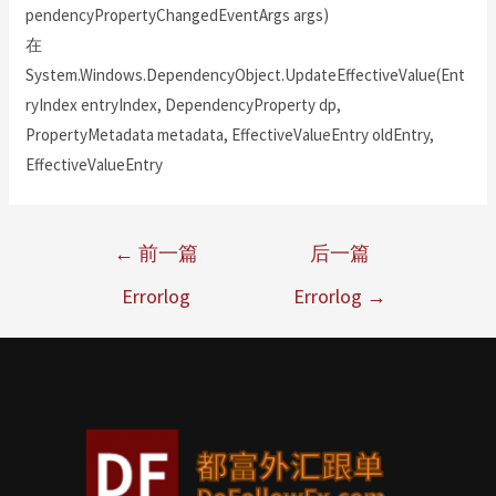
pendencyPropertyChangedEventArgs args)
在
System.Windows.DependencyObject.UpdateEffectiveValue(Ent
ryIndex entryIndex, DependencyProperty dp,
PropertyMetadata metadata, EffectiveValueEntry oldEntry,
EffectiveValueEntry
←
前一篇
后一篇
Errorlog
Errorlog
→