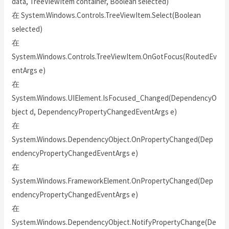
data, TreeViewItem container, Boolean selected)
在 System.Windows.Controls.TreeViewItem.Select(Boolean
selected)
在
System.Windows.Controls.TreeViewItem.OnGotFocus(RoutedEv
entArgs e)
在
System.Windows.UIElement.IsFocused_Changed(DependencyO
bject d, DependencyPropertyChangedEventArgs e)
在
System.Windows.DependencyObject.OnPropertyChanged(Dep
endencyPropertyChangedEventArgs e)
在
System.Windows.FrameworkElement.OnPropertyChanged(Dep
endencyPropertyChangedEventArgs e)
在
System.Windows.DependencyObject.NotifyPropertyChange(De