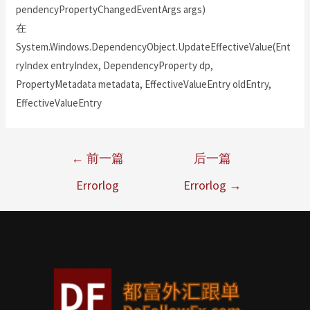
pendencyPropertyChangedEventArgs args)
在
System.Windows.DependencyObject.UpdateEffectiveValue(Ent
ryIndex entryIndex, DependencyProperty dp,
PropertyMetadata metadata, EffectiveValueEntry oldEntry,
EffectiveValueEntry
←
前一篇
后一篇
Errorlog
Errorlog
→