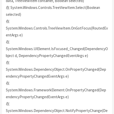
data, TreeViewItem container, Boolean selected)
在 System.Windows.Controls.TreeViewItem.Select(Boolean
selected)
在
System.Windows.Controls.TreeViewItem.OnGotFocus(RoutedEv
entArgs e)
在
System.Windows.UIElement.IsFocused_Changed(DependencyO
bject d, DependencyPropertyChangedEventArgs e)
在
System.Windows.DependencyObject.OnPropertyChanged(Dep
endencyPropertyChangedEventArgs e)
在
System.Windows.FrameworkElement.OnPropertyChanged(Dep
endencyPropertyChangedEventArgs e)
在
System.Windows.DependencyObject.NotifyPropertyChange(De