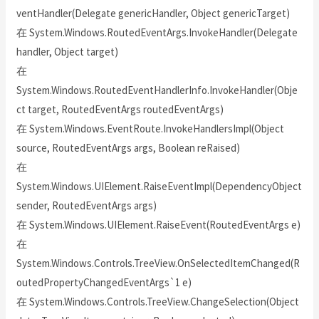
ventHandler(Delegate genericHandler, Object genericTarget)
在 System.Windows.RoutedEventArgs.InvokeHandler(Delegate
handler, Object target)
在
System.Windows.RoutedEventHandlerInfo.InvokeHandler(Obje
ct target, RoutedEventArgs routedEventArgs)
在 System.Windows.EventRoute.InvokeHandlersImpl(Object
source, RoutedEventArgs args, Boolean reRaised)
在
System.Windows.UIElement.RaiseEventImpl(DependencyObject
sender, RoutedEventArgs args)
在 System.Windows.UIElement.RaiseEvent(RoutedEventArgs e)
在
System.Windows.Controls.TreeView.OnSelectedItemChanged(R
outedPropertyChangedEventArgs`1 e)
在 System.Windows.Controls.TreeView.ChangeSelection(Object