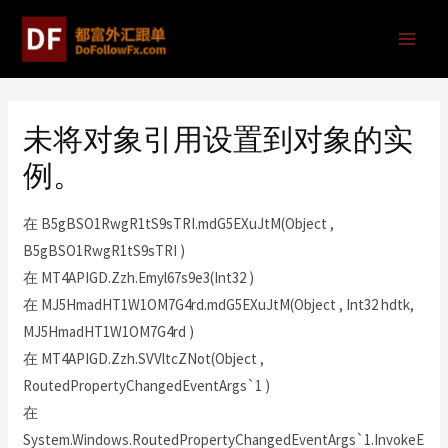
未将对象引用设置到对象的实
例。
在 B5gBSO1RwgR1tS9sTRI.mdG5EXuJtM(Object ,
B5gBSO1RwgR1tS9sTRI )
在 MT4APIGD.Zzh.Emyl67s9e3(Int32 )
在 MJ5HmadHT1W1OM7G4rd.mdG5EXuJtM(Object , Int32 hdtk,
MJ5HmadHT1W1OM7G4rd )
在 MT4APIGD.Zzh.SVVltcZNot(Object ,
RoutedPropertyChangedEventArgs`1 )
在
System.Windows.RoutedPropertyChangedEventArgs`1.InvokeE