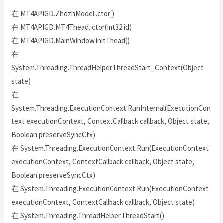
在 MT4APIGD.ZhdzhModel..ctor()
在 MT4APIGD.MT4Thead..ctor(Int32 id)
在 MT4APIGD.MainWindow.initThead()
在
System.Threading.ThreadHelper.ThreadStart_Context(Object
state)
在
System.Threading.ExecutionContext.RunInternal(ExecutionCon
text executionContext, ContextCallback callback, Object state,
Boolean preserveSyncCtx)
在 System.Threading.ExecutionContext.Run(ExecutionContext
executionContext, ContextCallback callback, Object state,
Boolean preserveSyncCtx)
在 System.Threading.ExecutionContext.Run(ExecutionContext
executionContext, ContextCallback callback, Object state)
在 System.Threading.ThreadHelper.ThreadStart()