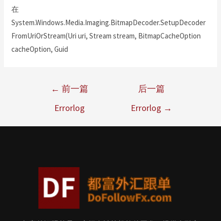
在
System.Windows.Media.Imaging.BitmapDecoder.SetupDecoder
FromUriOrStream(Uri uri, Stream stream, BitmapCacheOption
cacheOption, Guid
←
前一篇
后一篇
Errorlog
Errorlog
→