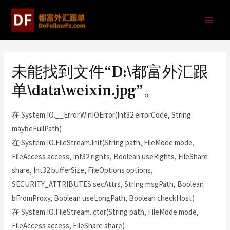
未能找到文件“D:\都富外汇跟
单\data\weixin.jpg”。
在 System.IO.__Error.WinIOError(Int32 errorCode, String
maybeFullPath)
在 System.IO.FileStream.Init(String path, FileMode mode,
FileAccess access, Int32 rights, Boolean useRights, FileShare
share, Int32 bufferSize, FileOptions options,
SECURITY_ATTRIBUTES secAttrs, String msgPath, Boolean
bFromProxy, Boolean useLongPath, Boolean checkHost)
在 System.IO.FileStream..ctor(String path, FileMode mode,
FileAccess access, FileShare share)