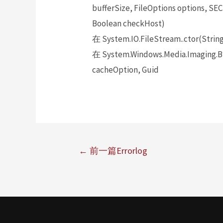
bufferSize, FileOptions options, 
Boolean checkHost)
在 System.IO.FileStream..ctor(String
在 System.Windows.Media.Imaging.B
cacheOption, Guid
←
前一篇Errorlog