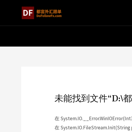
未能找到文件“D:\都富外
在 System.IO.__Error.WinIOError(Int
在 System.IO.FileStream.Init(String p