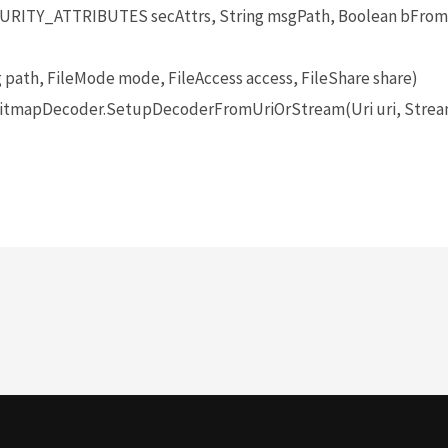
SECURITY_ATTRIBUTES secAttrs, String msgPath, Boolean bFro
 path, FileMode mode, FileAccess access, FileShare share)
itmapDecoder.SetupDecoderFromUriOrStream(Uri uri, Strea