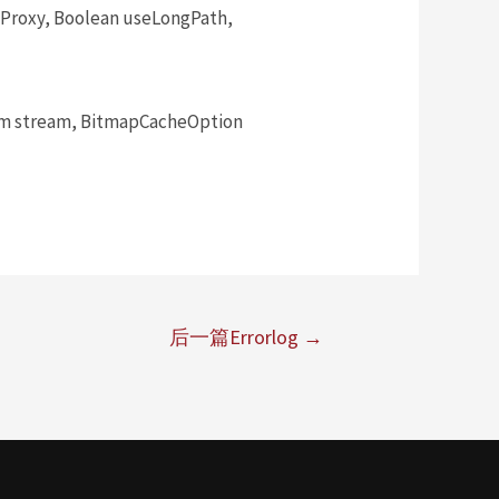
mProxy, Boolean useLongPath,
m stream, BitmapCacheOption
后一篇Errorlog
→