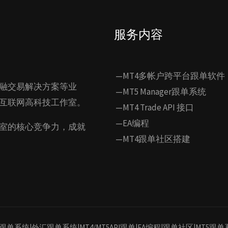
服务内容
—MT4多帐户跨平台跟单软件
融交易解决方案等业
—MT5 Manager跟单系统
互联网高科技工作室。
—MT4 Trade API 接口
—EA编程
室的核心竞争力，成就
—MT4跟单社区搭建
MT4/MT5跟单系统|外汇跟单系统|MT4/MT5API跟单|EA编程|跟单社区|MT5跟