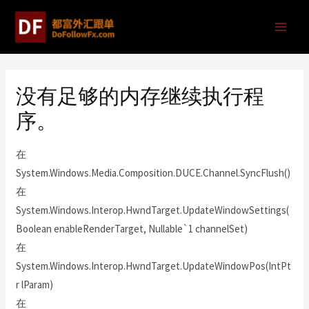
没有足够的内存继续执行程
序。
在
System.Windows.Media.Composition.DUCE.Channel.SyncFlush()
在
System.Windows.Interop.HwndTarget.UpdateWindowSettings(
Boolean enableRenderTarget, Nullable`1 channelSet)
在
System.Windows.Interop.HwndTarget.UpdateWindowPos(IntPt
r lParam)
在