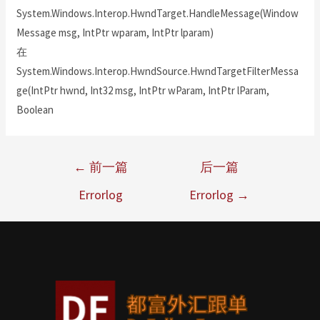
System.Windows.Interop.HwndTarget.HandleMessage(Window
Message msg, IntPtr wparam, IntPtr lparam)
在
System.Windows.Interop.HwndSource.HwndTargetFilterMessa
ge(IntPtr hwnd, Int32 msg, IntPtr wParam, IntPtr lParam,
Boolean
←
前一篇
后一篇
Errorlog
Errorlog
→