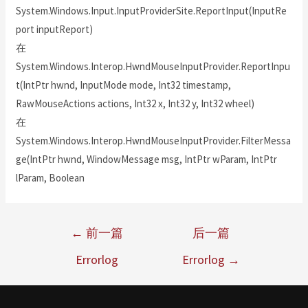
System.Windows.Input.InputProviderSite.ReportInput(InputRe
port inputReport)
在
System.Windows.Interop.HwndMouseInputProvider.ReportInpu
t(IntPtr hwnd, InputMode mode, Int32 timestamp,
RawMouseActions actions, Int32 x, Int32 y, Int32 wheel)
在
System.Windows.Interop.HwndMouseInputProvider.FilterMessa
ge(IntPtr hwnd, WindowMessage msg, IntPtr wParam, IntPtr
lParam, Boolean
←
前一篇
后一篇
Errorlog
Errorlog
→