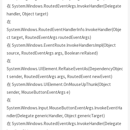
在 System.Windows.RoutedEventArgs.InvokeHandler(Delegate
handler, Object target)
在
System.Windows.RoutedEventHandlerInfo.InvokeHandler(Obje
ct target, RoutedEventArgs routedEventArgs)
在 System.Windows.EventRoute.InvokeHandlersImpl(Object
source, RoutedEventArgs args, Boolean reRaised)
在
System.Windows.UIElement.ReRaiseEventAs(DependencyObjec
t sender, RoutedEventArgs args, RoutedEvent newEvent)
在 System.Windows.UIElement.OnMouseUpThunk(Object
sender, MouseButtonEventArgs e)
在
System.Windows.Input.MouseButtonEventArgs.InvokeEventHa
ndler(Delegate genericHandler, Object genericTarget)
在 System.Windows.RoutedEventArgs.InvokeHandler(Delegate