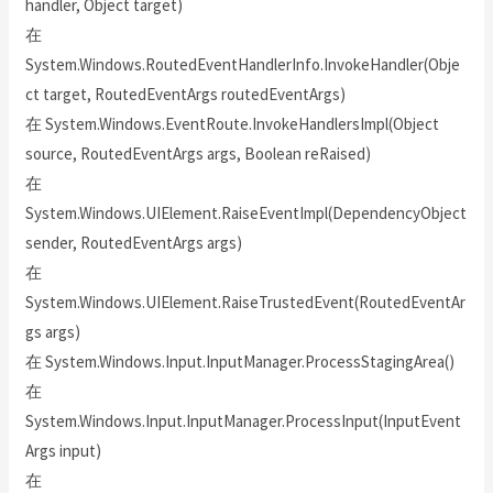
handler, Object target)
在
System.Windows.RoutedEventHandlerInfo.InvokeHandler(Obje
ct target, RoutedEventArgs routedEventArgs)
在 System.Windows.EventRoute.InvokeHandlersImpl(Object
source, RoutedEventArgs args, Boolean reRaised)
在
System.Windows.UIElement.RaiseEventImpl(DependencyObject
sender, RoutedEventArgs args)
在
System.Windows.UIElement.RaiseTrustedEvent(RoutedEventAr
gs args)
在 System.Windows.Input.InputManager.ProcessStagingArea()
在
System.Windows.Input.InputManager.ProcessInput(InputEvent
Args input)
在