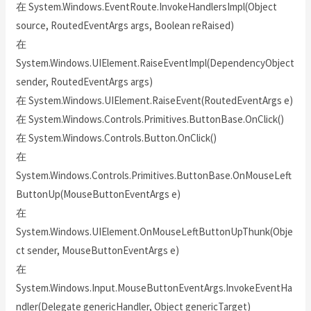
在 System.Windows.EventRoute.InvokeHandlersImpl(Object
source, RoutedEventArgs args, Boolean reRaised)
在
System.Windows.UIElement.RaiseEventImpl(DependencyObject
sender, RoutedEventArgs args)
在 System.Windows.UIElement.RaiseEvent(RoutedEventArgs e)
在 System.Windows.Controls.Primitives.ButtonBase.OnClick()
在 System.Windows.Controls.Button.OnClick()
在
System.Windows.Controls.Primitives.ButtonBase.OnMouseLeft
ButtonUp(MouseButtonEventArgs e)
在
System.Windows.UIElement.OnMouseLeftButtonUpThunk(Obje
ct sender, MouseButtonEventArgs e)
在
System.Windows.Input.MouseButtonEventArgs.InvokeEventHa
ndler(Delegate genericHandler, Object genericTarget)