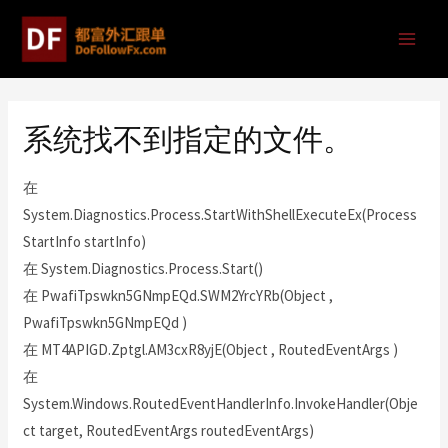
系统找不到指定的文件。
在
System.Diagnostics.Process.StartWithShellExecuteEx(Process
StartInfo startInfo)
在 System.Diagnostics.Process.Start()
在 PwafiTpswkn5GNmpEQd.SWM2YrcYRb(Object ,
PwafiTpswkn5GNmpEQd )
在 MT4APIGD.Zptgl.AM3cxR8yjE(Object , RoutedEventArgs )
在
System.Windows.RoutedEventHandlerInfo.InvokeHandler(Obje
ct target, RoutedEventArgs routedEventArgs)