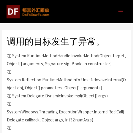
调用的目标发生了异常。
在 System.RuntimeMethodHandle.InvokeMethod(Object target,
Object[] arguments, Signature sig, Boolean constructor)
在
System.Reflection.RuntimeMethodInfo.UnsafeInvokeInternal(O
bject obj, Object[] parameters, Object[] arguments)
在 System.Delegate.DynamicInvokeImpl(Object[] args)
在
System.Windows.Threading.ExceptionWrapper.InternalRealCall(
Delegate callback, Object args, Int32 numArgs)
在