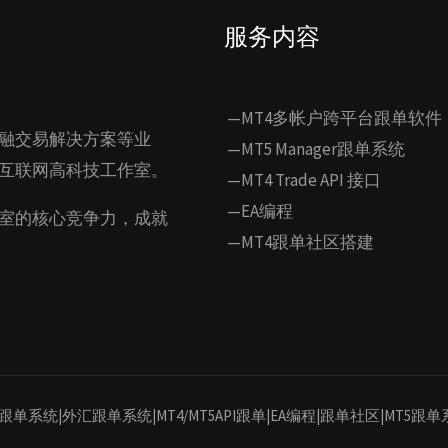
服务内容
—MT4多帐户跨平台跟单软件
融交易解决方案等业
—MT5 Manager跟单系统
互联网高科技工作室。
—MT4 Trade API 接口
—EA编程
室的核心竞争力，成就
—MT4跟单社区搭建
MT4/MT5跟单系统|外汇跟单系统|MT4/MT5API跟单|EA编程|跟单社区|MT5跟