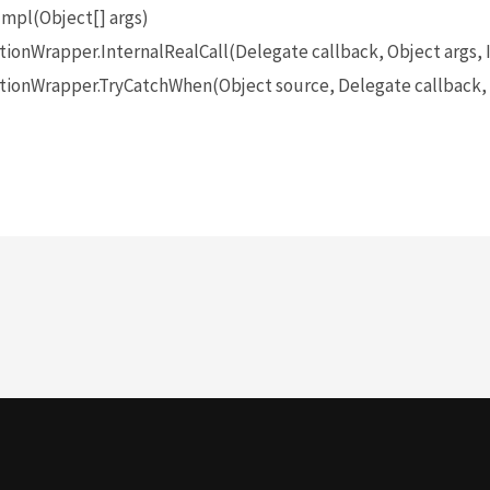
mpl(Object[] args)
onWrapper.InternalRealCall(Delegate callback, Object args, 
onWrapper.TryCatchWhen(Object source, Delegate callback, O