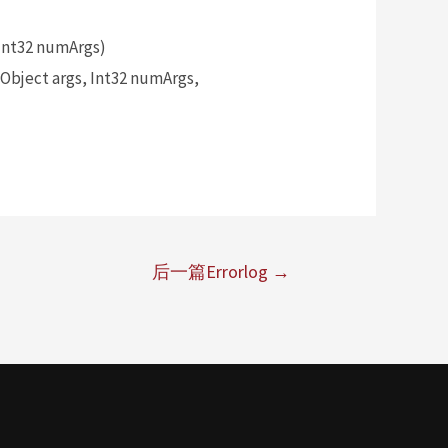
Int32 numArgs)
bject args, Int32 numArgs,
后一篇Errorlog
→