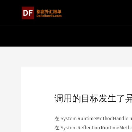
调用的目标发生了
在 System.RuntimeMethodHandle.Invo
在 System.Reflection.RuntimeMethod