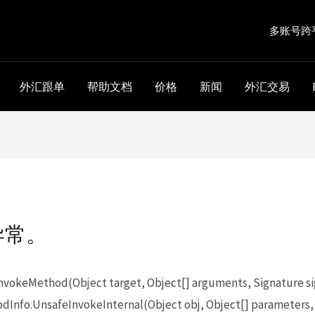
多账号跨
外汇跟单
帮助文档
价格
新闻
外汇交易
异常。
keMethod(Object target, Object[] arguments, Signature sig
Info.UnsafeInvokeInternal(Object obj, Object[] parameters,