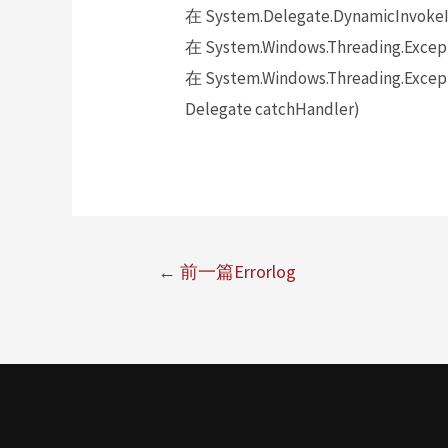
在 System.Delegate.DynamicInvokeI
在 System.Windows.Threading.Excepti
在 System.Windows.Threading.Excepti
Delegate catchHandler)
←
前一篇Errorlog