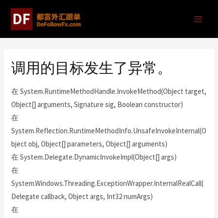
调用的目标发生了异常。
在 System.RuntimeMethodHandle.InvokeMethod(Object target,
Object[] arguments, Signature sig, Boolean constructor)
在
System.Reflection.RuntimeMethodInfo.UnsafeInvokeInternal(O
bject obj, Object[] parameters, Object[] arguments)
在 System.Delegate.DynamicInvokeImpl(Object[] args)
在
System.Windows.Threading.ExceptionWrapper.InternalRealCall(
Delegate callback, Object args, Int32 numArgs)
在