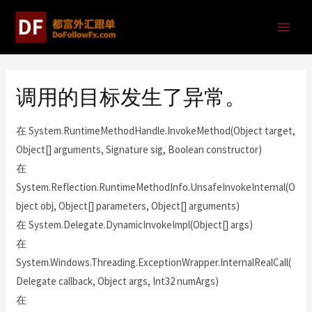
调用的目标发生了异常。
在 System.RuntimeMethodHandle.InvokeMethod(Object target,
Object[] arguments, Signature sig, Boolean constructor)
在
System.Reflection.RuntimeMethodInfo.UnsafeInvokeInternal(O
bject obj, Object[] parameters, Object[] arguments)
在 System.Delegate.DynamicInvokeImpl(Object[] args)
在
System.Windows.Threading.ExceptionWrapper.InternalRealCall(
Delegate callback, Object args, Int32 numArgs)
在