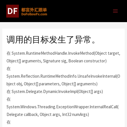
调用的目标发生了异常。
在 System.RuntimeMethodHandle.InvokeMethod(Object target,
Object[] arguments, Signature sig, Boolean constructor)
在
System.Reflection.RuntimeMethodInfo.UnsafeInvokeInternal(O
bject obj, Object[] parameters, Object[] arguments)
在 System.Delegate.DynamicInvokeImpl(Object[] args)
在
System.Windows.Threading.ExceptionWrapper.InternalRealCall(
Delegate callback, Object args, Int32 numArgs)
在