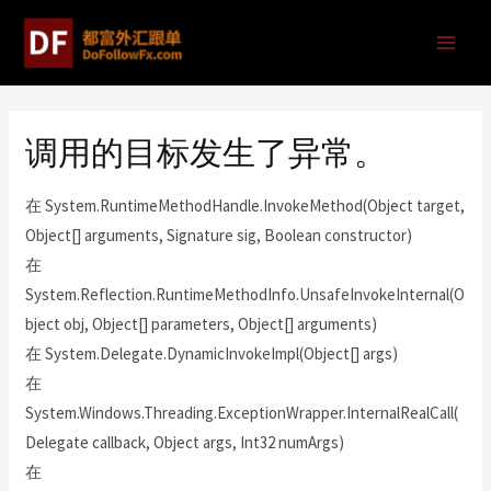
调用的目标发生了异常。
在 System.RuntimeMethodHandle.InvokeMethod(Object target,
Object[] arguments, Signature sig, Boolean constructor)
在
System.Reflection.RuntimeMethodInfo.UnsafeInvokeInternal(O
bject obj, Object[] parameters, Object[] arguments)
在 System.Delegate.DynamicInvokeImpl(Object[] args)
在
System.Windows.Threading.ExceptionWrapper.InternalRealCall(
Delegate callback, Object args, Int32 numArgs)
在